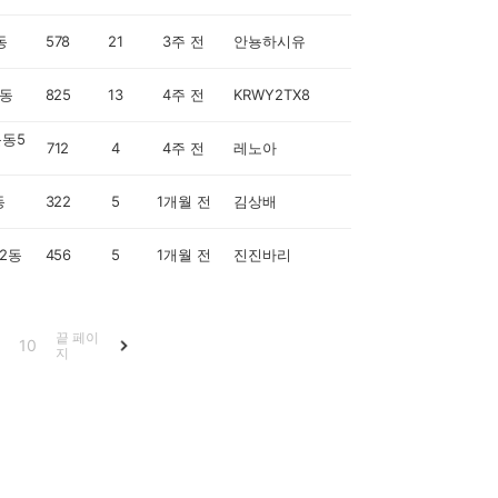
동
578
21
3주 전
안뇽하시유
동
825
13
4주 전
KRWY2TX8
동5
712
4
4주 전
레노아
동
322
5
1개월 전
김상배
2동
456
5
1개월 전
진진바리
끝 페이
10
지