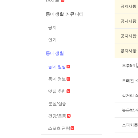
일
상
공지사항
게
동네생활 커뮤니티
시
공지사항
글
공지
목
록
공지사항
인기
공지사항
동네생활
오볶94
동네 일상
동네 정보
오래된 
맛집 추천
길거리 
분실/실종
늦은밤과
건강/운동
스피커폰
스포츠 관람