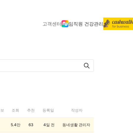
고객센터
임직원 건강관리
정보
조회
추천
등록일
작성자
5.4만
63
4일 전
동네생활 관리자