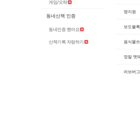
게임/오락
명지원
동네산책 인증
보도블록
동네인증 했어요
산책기록 자랑하기
음식물쓰
정말 멧
러브버그