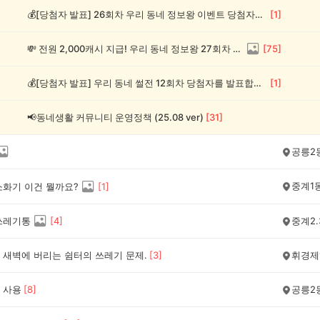
💰[당첨자 발표] 26회차 우리 동네 정보왕 이벤트 당첨자를 발표합니다!
[
1
]
💸 전원 2,000캐시 지급! 우리 동네 정보왕 27회차 (~8/10)
[
75
]
💰[당첨자 발표] 우리 동네 썰전 12회차 당첨자를 발표합니다!
[
1
]
📢동네생활 커뮤니티 운영정책 (25.08 ver)
[
31
]
공릉2
중계1
소화기 이건 뭘까요?
[
1
]
쓰레기통
[
4
]
중계2.
 새벽에 버리는 쉼터의 쓰레기 문제.
[
3
]
휘경제
 사용
[
8
]
공릉2