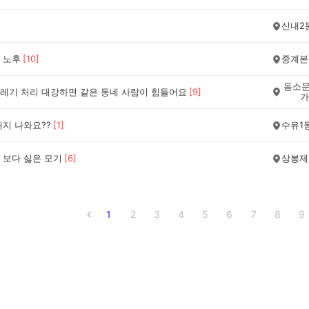
신내2
 노후
[
10
]
중계본
동소문
레기 처리 대강하면 같은 동네 사람이 힘들어요
[
9
]
가
돼지 나와요??
[
1
]
수유1
 보다 싫은 모기
[
6
]
상봉제
1
2
3
4
5
6
7
8
9