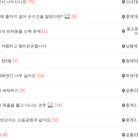
인사 나누시나요
[
15
]
신내1
에 줄까지 걸어 손수건을 말린다면?
[
9
]
중계1
동소문
외의 반려동물 산책 문제
[
2
]
가
 저렴하고 향이은은합니다
상봉제
 창5동
[
1
]
창제5
담배연기 너무 싫어요
[
13
]
하계1
간 세탁하기
[
9
]
공릉2
시 목줄을 풀고 다니는 견주
[
14
]
중계2.
트단지는 소음공화국 같아요
[
12
]
중계2.
용
[
8
]
공릉2