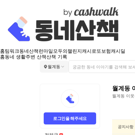
홈
팀워크
동네산책
런마일
모두의챌린지
캐시로또
보험
캐시딜
홈
동네 생활
주변 산책
산책 기록
월계동
월계동
월계동
이웃
월
계
로그인을 해주세요
동
동
공지사항
네
전체글