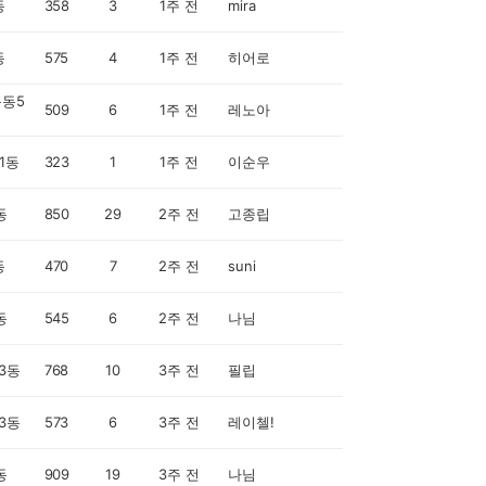
동
358
3
1주 전
mira
동
575
4
1주 전
히어로
동5
509
6
1주 전
레노아
1동
323
1
1주 전
이순우
동
850
29
2주 전
고종립
동
470
7
2주 전
suni
동
545
6
2주 전
나님
3동
768
10
3주 전
필립
3동
573
6
3주 전
레이첼!
동
909
19
3주 전
나님