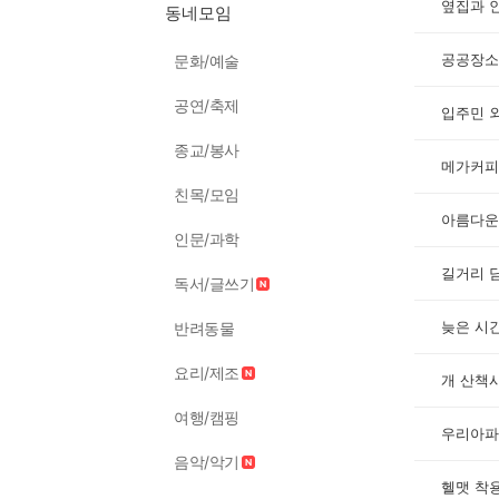
옆집과 
동네모임
공공장소
문화/예술
공연/축제
입주민 
종교/봉사
메가커피
친목/모임
아름다운
인문/과학
길거리 
독서/글쓰기
늦은 시
반려동물
요리/제조
개 산책
여행/캠핑
우리아파
음악/악기
헬맷 착