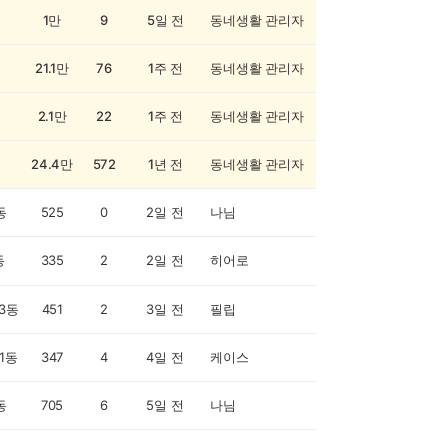
1만
9
5일 전
동네생활 관리자
21.1만
76
1주 전
동네생활 관리자
2.1만
22
1주 전
동네생활 관리자
24.4만
572
1년 전
동네생활 관리자
동
525
0
2일 전
나님
동
335
2
2일 전
히어로
3동
451
2
3일 전
필립
1동
347
4
4일 전
케이스
동
705
6
5일 전
나님