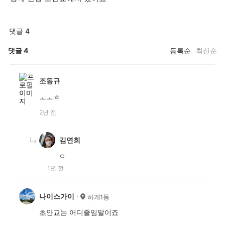
댓글 4
댓글
4
등록순
최신순
조동규
ㅗㅗㅎ
2년 전
김연희
ㅇ
1년 전
나이스가이
하계1동
초안교는 어디줄임말이죠