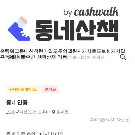
홈
팀워크
동네산책
런마일
모두의챌린지
캐시로또
보험
캐시딜
홈
동네 생활
주변 산책
산책 기록
월계동
동네인증 했어요
인기글
동네인증
_요한💕사랑(오전 오후)
월계동
838
54
18
2년 전
동네 인증 초안교에서 했어요