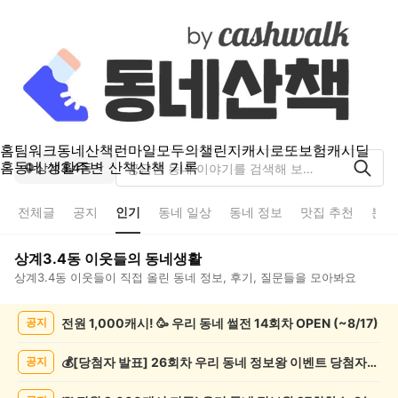
홈
팀워크
동네산책
런마일
모두의챌린지
캐시로또
보험
캐시딜
홈
동네 생활
주변 산책
산책 기록
상계3.4동
전체글
공지
인기
동네 일상
동네 정보
맛집 추천
분실
상계3.4동
이웃들의 동네생활
상계3.4동
이웃들이 직접 올린 동네 정보, 후기, 질문들을 모아봐요
상
전원 1,000캐시! 🥳 우리 동네 썰전 14회차 OPEN (~8/17)
공지
계
3.4
동
💰[당첨자 발표] 26회차 우리 동네 정보왕 이벤트 당첨자를 발표합니다!
공지
인
기