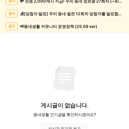
💸 전원 2,000캐시 지급! 우리 동네 정보왕 27회차 (~8/10)
공지
글
게
💰[당첨자 발표] 우리 동네 썰전 12회차 당첨자를 발표합니다!
공지
시
글
목
📢동네생활 커뮤니티 운영정책 (25.08 ver)
공지
록
게시글이 없습니다.
동네생활 인기글을 확인하시겠어요?
실시간 인기글 보기