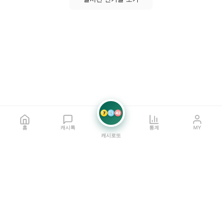
7
21
42
홈
캐시톡
통계
MY
캐시로또