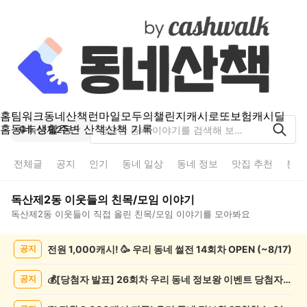
홈
팀워크
동네산책
런마일
모두의챌린지
캐시로또
보험
캐시딜
홈
동네 생활
주변 산책
산책 기록
독산제2동
전체글
공지
인기
동네 일상
동네 정보
맛집 추천
분실
독산제2동
이웃들의
친목/모임
이야기
독산제2동
이웃들이 직접 올린
친목/모임
이야기를 모아봐요
독
전원 1,000캐시! 🥳 우리 동네 썰전 14회차 OPEN (~8/17)
공지
산
제
2
💰[당첨자 발표] 26회차 우리 동네 정보왕 이벤트 당첨자를 발표합니다!
공지
동
친