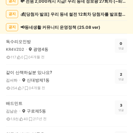
💸 전원 2,000캐시 지급! 우리 동네 정보왕 27회차 (~8/10)
공지
목/
모
💰[당첨자 발표] 우리 동네 썰전 12회차 당첨자를 발표합니다!
공지
임
게
시
📢동네생활 커뮤니티 운영정책 (25.08 ver)
공지
글
목
독수리오인방
록
0
광명4동
댓글
KR4VZG2
4개월 전
117
0
0
같이 산책하실분 있나요?
2
신대방제1동
댓글
김서하
4개월 전
254
7
0
배드민트
3
구로제5동
댓글
김남순
1년 전
1.9천
40
21