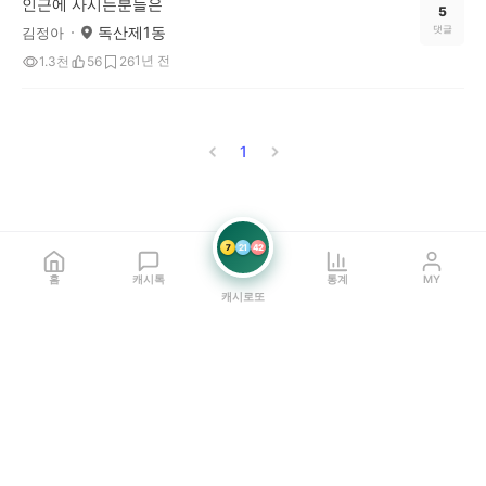
인근에 사시는분들은
5
독산제1동
댓글
김정아
1년 전
1.3천
56
26
1
7
21
42
홈
캐시톡
통계
MY
캐시로또