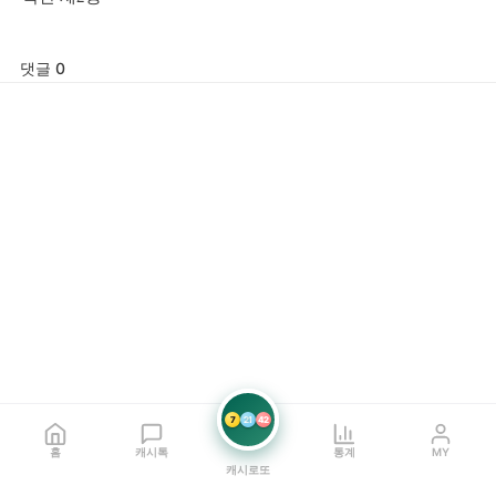
댓글 0
7
21
42
홈
캐시톡
통계
MY
캐시로또