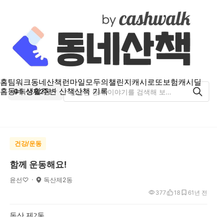
홈
팀워크
동네산책
런마일
모두의챌린지
캐시로또
보험
캐시딜
홈
동네 생활
주변 산책
산책 기록
독산제2동
건강/운동
함께 운동해요!
윤선♡
독산제2동
377
18
6
1년 전
독산 제2동