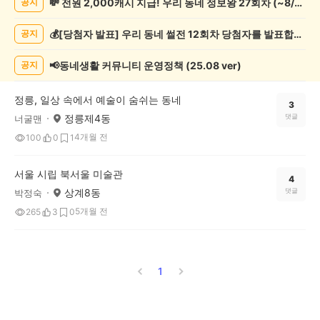
💸 전원 2,000캐시 지급! 우리 동네 정보왕 27회차 (~8/10)
공지
술
게
💰[당첨자 발표] 우리 동네 썰전 12회차 당첨자를 발표합니다!
공지
시
글
목
📢동네생활 커뮤니티 운영정책 (25.08 ver)
공지
록
정릉, 일상 속에서 예술이 숨쉬는 동네
3
정릉제4동
댓글
너굴맨
4개월 전
100
0
1
서울 시립 북서울 미술관
4
상계8동
댓글
박정숙
5개월 전
265
3
0
1