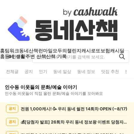
홈
팀워크
동네산책
런마일
모두의챌린지
캐시로또
보험
캐시딜
홈
동네 생활
주변 산책
산책 기록
인수동
전체글
공지
인기
동네 일상
동네 정보
맛집 추천
분실
인수동
이웃들의
문화/예술
이야기
인수동
이웃들이 직접 올린
문화/예술
이야기를 모아봐요
인
전원 1,000캐시! 🥳 우리 동네 썰전 14회차 OPEN (~8/17)
공지
수
동
문
💰[당첨자 발표] 26회차 우리 동네 정보왕 이벤트 당첨자를 발표합니다!
공지
화/
예