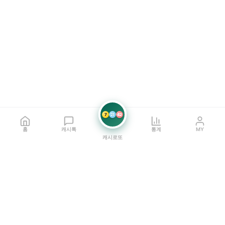
7
21
42
홈
캐시톡
통계
MY
캐시로또