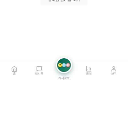
7
21
42
홈
캐시톡
통계
MY
캐시로또