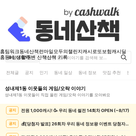
홈
팀워크
동네산책
런마일
모두의챌린지
캐시로또
보험
캐시딜
홈
동네 생활
주변 산책
산책 기록
성내제1동
전체글
공지
인기
동네 일상
동네 정보
맛집 추천
분실
성내제1동
이웃들의
게임/오락
이야기
성내제1동
이웃들이 직접 올린
게임/오락
이야기를 모아봐요
성
전원 1,000캐시! 🥳 우리 동네 썰전 14회차 OPEN (~8/17)
공지
내
제
1
💰[당첨자 발표] 26회차 우리 동네 정보왕 이벤트 당첨자를 발표합니다!
공지
동
게