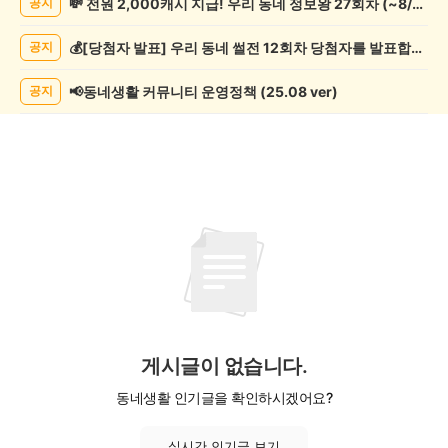
💸 전원 2,000캐시 지급! 우리 동네 정보왕 27회차 (~8/10)
공지
임/
오
💰[당첨자 발표] 우리 동네 썰전 12회차 당첨자를 발표합니다!
공지
락
게
시
📢동네생활 커뮤니티 운영정책 (25.08 ver)
공지
글
목
록
게시글이 없습니다.
동네생활 인기글을 확인하시겠어요?
실시간 인기글 보기