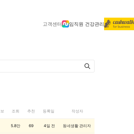
고객센터
임직원 건강관리
정보
조회
추천
등록일
작성자
5.8만
69
4일 전
동네생활 관리자