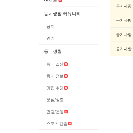
오
락
공지사항
게
동네생활 커뮤니티
시
공지사항
글
공지
목
록
공지사항
인기
공지사항
동네생활
동네 일상
동네 정보
맛집 추천
분실/실종
건강/운동
스포츠 관람