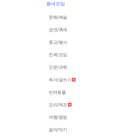
동네모임
문화/예술
공연/축제
종교/봉사
친목/모임
인문/과학
독서/글쓰기
반려동물
요리/제조
여행/캠핑
음악/악기