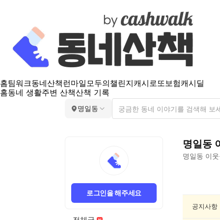
홈
팀워크
동네산책
런마일
모두의챌린지
캐시로또
보험
캐시딜
홈
동네 생활
주변 산책
산책 기록
명일동
명일동
명일동
이웃
명
일
로그인을 해주세요
동
게
공지사항
임/
전체글