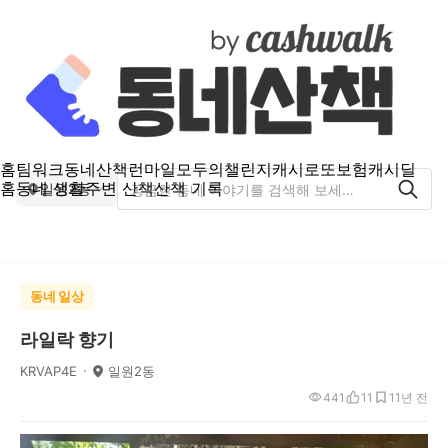
홈
팀워크
동네산책
런마일
모두의챌린지
캐시로또
보험
캐시딜
홈
동네 생활
주변 산책
산책 기록
일원2동
동네 일상
라일락 향기
KRVAP4E
일원2동
441
11
1
1년 전