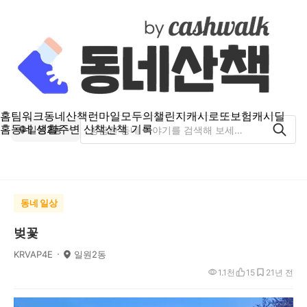
홈
팀워크
동네산책
런마일
모두의챌린지
캐시로또
보험
캐시딜
홈
동네 생활
주변 산책
산책 기록
일원2동
동네 일상
벚꽃
KRVAP4E
일원2동
1.1천
15
2
1년 전