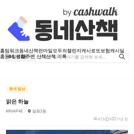
홈
팀워크
동네산책
런마일
모두의챌린지
캐시로또
보험
캐시딜
홈
동네 생활
주변 산책
산책 기록
일원2동
동네 일상
맑은 하늘
KRVAP4E
일원2동
473
9
1
1년 전