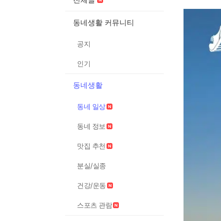
동네생활 커뮤니티
공지
인기
동네생활
동네 일상
동네 정보
맛집 추천
분실/실종
건강/운동
스포츠 관람