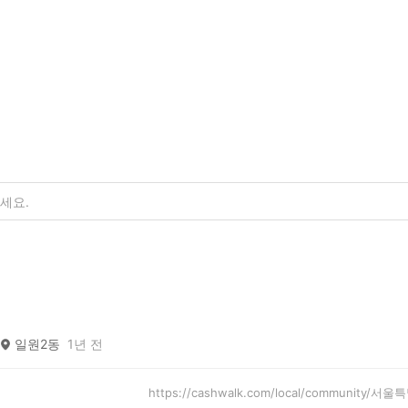
일원2동
1년 전
https://cashwalk.com/local/community/서