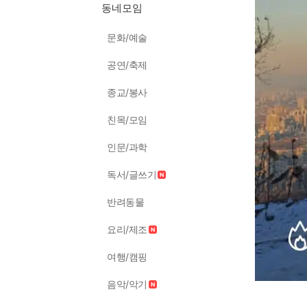
동네모임
문화/예술
공연/축제
종교/봉사
친목/모임
인문/과학
독서/글쓰기
반려동물
요리/제조
여행/캠핑
음악/악기