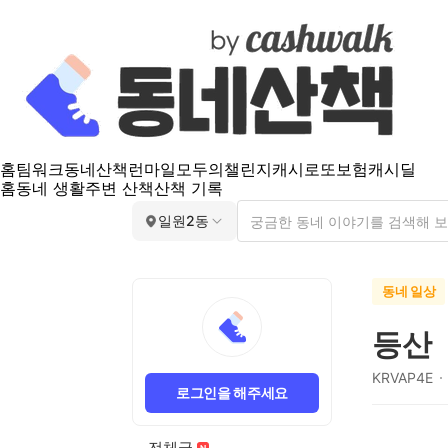
홈
팀워크
동네산책
런마일
모두의챌린지
캐시로또
보험
캐시딜
홈
동네 생활
주변 산책
산책 기록
일원2동
동네 일상
등산
KRVAP4E
로그인을 해주세요
전체글