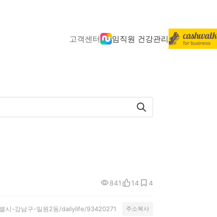
고객센터
임직원 건강관리
841
14
4
울특별시-강남구-일원2동/dailylife/93420271
주소복사