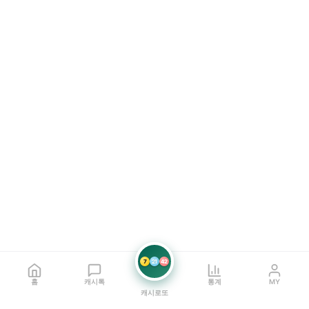
7
21
42
홈
캐시톡
통계
MY
캐시로또