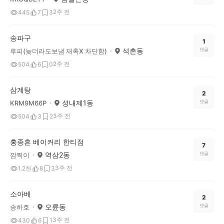
2주 전
445
7
3
송파구
1
석촌동
댓글
루피(늦더라도보냄 재촉X 차단함)
2주 전
504
6
0
삼계탕
2
성내제1동
댓글
KRM9M66P
3주 전
504
3
2
홍종흔 베이커리 한티점
7
역삼2동
댓글
깜찍이
3주 전
1.2천
8
3
소아베
2
오륜동
댓글
송하호
3주 전
430
6
1