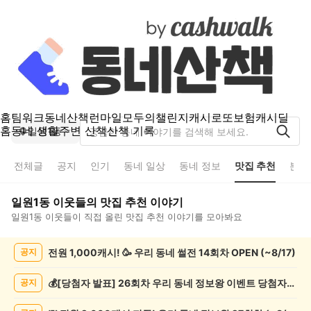
홈
팀워크
동네산책
런마일
모두의챌린지
캐시로또
보험
캐시딜
홈
동네 생활
주변 산책
산책 기록
일원1동
전체글
공지
인기
동네 일상
동네 정보
맛집 추천
분실
일원1동
이웃들의
맛집 추천
이야기
일원1동
이웃들이 직접 올린
맛집 추천
이야기를 모아봐요
일
전원 1,000캐시! 🥳 우리 동네 썰전 14회차 OPEN (~8/17)
공지
원
1
동
💰[당첨자 발표] 26회차 우리 동네 정보왕 이벤트 당첨자를 발표합니다!
공지
맛
집