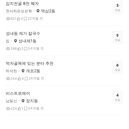
김치전골 8천 혜자
3
역삼2동
댓글
천사하은보은혁
2개월 전
651
4
2
성내동 제가 칼국수
5
성내제1동
댓글
킴
4개월 전
398
2
0
먹자골목에 있는 분타 추천
6
개포2동
댓글
하석헌
4개월 전
244
4
2
비스트로에어
4
장지동
댓글
남동선
4개월 전
324
1
0