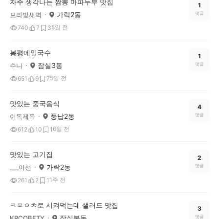
자주 생각나는 짬뽕 마파두부 맛집
1
가락2동
댓글
보라빛새벽
5일 전
740
7
3
봉평메밀국수
1
잠실3동
댓글
수니
5일 전
651
9
7
맛있는 중국음식
4
풍납2동
댓글
이독제독
6일 전
612
10
1
맛있는 고기집
2
가락2동
댓글
___이선
1주 전
261
2
1
ㅋㅍㅇㅊ로 시켜먹는데 샐러드 맛집
3
잠실본동
댓글
KRCQBETY