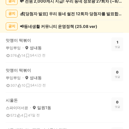
💸 전원 2,000캐시 지급! 우리 동네 정보왕 27회차 (~8/10)
공지
추
천
💰[당첨자 발표] 우리 동네 썰전 12회차 당첨자를 발표합니다!
공지
게
시
글
📢동네생활 커뮤니티 운영정책 (25.08 ver)
공지
목
록
맛쟁이 떡볶이
1
성내동
댓글
뿌잉뿌잉
4시간 전
376
14
5
맛쟁이 떡볶이
0
성내동
댓글
뿌잉뿌잉
4시간 전
307
10
5
시올돈
0
일원1동
댓글
스파이더서윤
1일 전
572
4
4