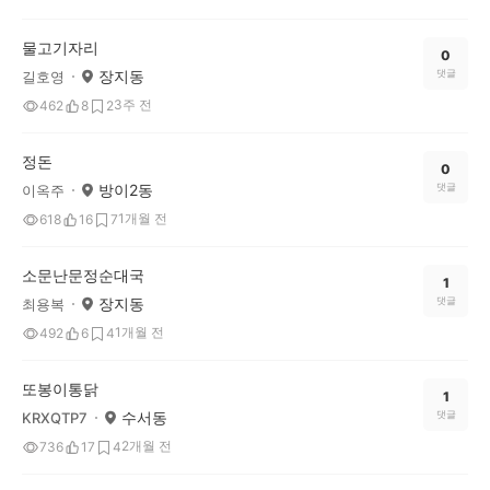
물고기자리
0
장지동
댓글
길호영
3주 전
462
8
2
정돈
0
방이2동
댓글
이옥주
1개월 전
618
16
7
소문난문정순대국
1
장지동
댓글
최용복
1개월 전
492
6
4
또봉이통닭
1
수서동
댓글
KRXQTP7
2개월 전
736
17
4