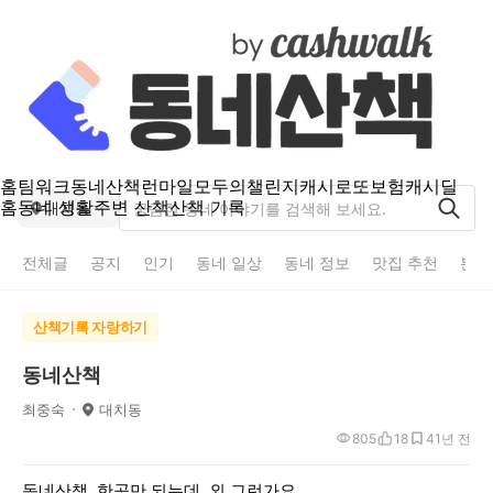
홈
팀워크
동네산책
런마일
모두의챌린지
캐시로또
보험
캐시딜
홈
동네 생활
주변 산책
산책 기록
대치동
전체글
공지
인기
동네 일상
동네 정보
맛집 추천
분실
산책기록 자랑하기
동네산책
최중숙
대치동
805
18
4
1년 전
동네산책 한곳만 되는데 외 그런가요