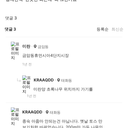
댓글 3
댓글
3
등록순
최신순
미란
금암동
금암동휴먼시아4단지시장
1년 전
KRAAQDD
태화동
미란양 초록나무 위치까지 가기를
1년 전
KRAAQDD
태화동
종숙 아줌마 안되는건 아닙니다. 옛날 토스 만
보기처럼 바뀌었습니다. 200m만 가두 나무인