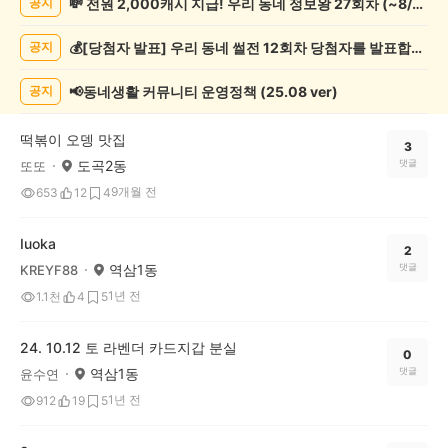
💸 전원 2,000캐시 지급! 우리 동네 정보왕 27회차 (~8/10)
공지
종
게
💰[당첨자 발표] 우리 동네 썰전 12회차 당첨자를 발표합니다!
공지
시
글
목
📢동네생활 커뮤니티 운영정책 (25.08 ver)
공지
록
떡볶이 오뎅 맛집
3
도곡2동
댓글
또또
9개월 전
653
12
4
Iuoka
2
역삼1동
댓글
KREYF88
1년 전
1.1천
4
5
24. 10.12 토 라벤더 카드지갑 분실
0
역삼1동
댓글
윤수연
1년 전
912
19
5