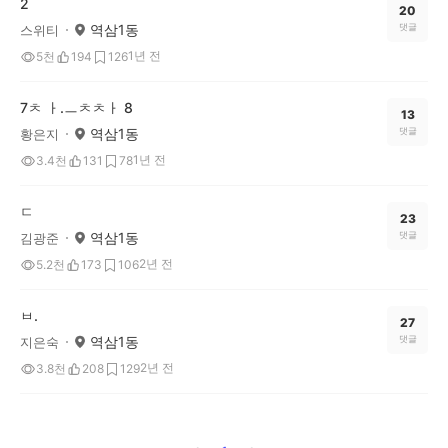
2
20
역삼1동
댓글
스위티
1년 전
5천
194
126
7ㅊ ㅏ.ㅡㅊㅊㅏ 8
13
역삼1동
댓글
황은지
1년 전
3.4천
131
78
ㄷ
23
역삼1동
댓글
김광준
2년 전
5.2천
173
106
ㅂ.
27
역삼1동
댓글
지은숙
2년 전
3.8천
208
129