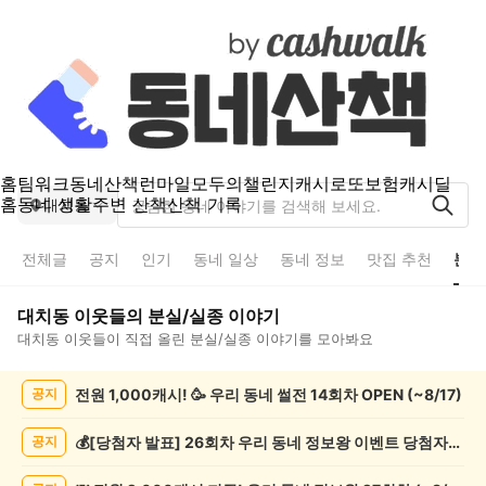
홈
팀워크
동네산책
런마일
모두의챌린지
캐시로또
보험
캐시딜
홈
동네 생활
주변 산책
산책 기록
대치동
전체글
공지
인기
동네 일상
동네 정보
맛집 추천
분실
대치동
이웃들의
분실/실종
이야기
대치동
이웃들이 직접 올린
분실/실종
이야기를 모아봐요
대
전원 1,000캐시! 🥳 우리 동네 썰전 14회차 OPEN (~8/17)
공지
치
동
분
💰[당첨자 발표] 26회차 우리 동네 정보왕 이벤트 당첨자를 발표합니다!
공지
실/
실