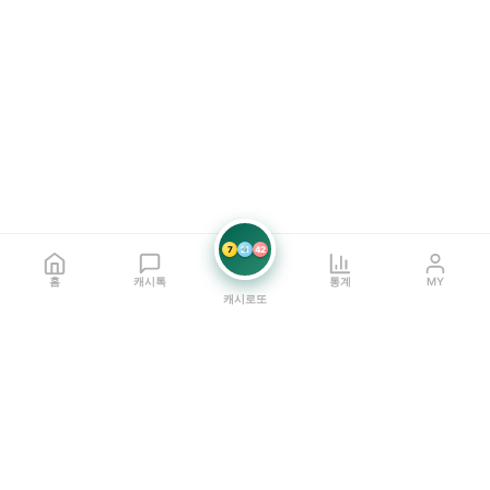
7
21
42
홈
캐시톡
통계
MY
캐시로또