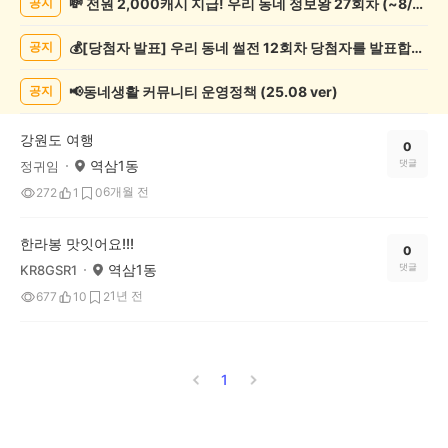
💸 전원 2,000캐시 지급! 우리 동네 정보왕 27회차 (~8/10)
공지
캠
핑
💰[당첨자 발표] 우리 동네 썰전 12회차 당첨자를 발표합니다!
공지
게
시
글
📢동네생활 커뮤니티 운영정책 (25.08 ver)
공지
목
록
강원도 여행
0
역삼1동
댓글
정귀임
6개월 전
272
1
0
한라봉 맛잇어요!!!
0
역삼1동
댓글
KR8GSR1
1년 전
677
10
2
1