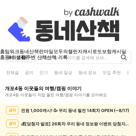
홈
팀워크
동네산책
런마일
모두의챌린지
캐시로또
보험
캐시딜
홈
동네 생활
주변 산책
산책 기록
개포4동
전체글
공지
인기
동네 일상
동네 정보
맛집 추천
분실
개포4동
이웃들의
여행/캠핑
이야기
개포4동
이웃들이 직접 올린
여행/캠핑
이야기를 모아봐요
개
전원 1,000캐시! 🥳 우리 동네 썰전 14회차 OPEN (~8/17)
공지
포
4
동
💰[당첨자 발표] 26회차 우리 동네 정보왕 이벤트 당첨자를 발표합니다!
공지
여
행/