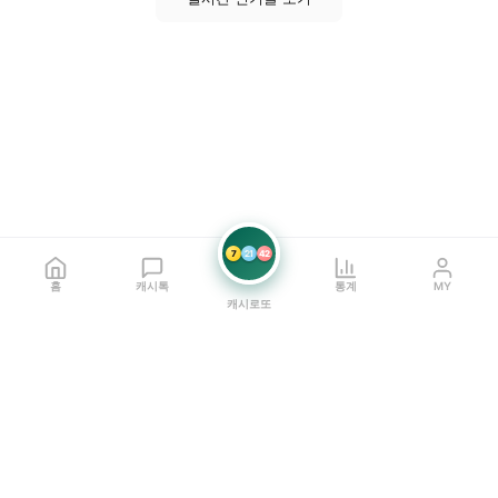
7
21
42
홈
캐시톡
통계
MY
캐시로또