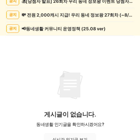
💰[당첨자 발표] 26회차 우리 동네 정보왕 이벤트 당첨자를 발표합니다!
공지
사
게
💸 전원 2,000캐시 지급! 우리 동네 정보왕 27회차 (~8/10)
공지
시
글
목
📢동네생활 커뮤니티 운영정책 (25.08 ver)
공지
록
게시글이 없습니다.
동네생활 인기글을 확인하시겠어요?
실시간 인기글 보기