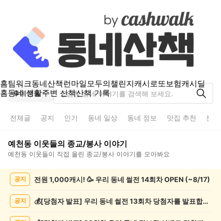
홈
팀워크
동네산책
런마일
모두의챌린지
캐시로또
보험
캐시딜
홈
동네 생활
주변 산책
산책 기록
예천동
전체글
공지
인기
동네 일상
동네 정보
맛집 추천
분실
예천동
이웃들의
종교/봉사
이야기
예천동
이웃들이 직접 올린
종교/봉사
이야기를 모아봐요
예
전원 1,000캐시! 🥳 우리 동네 썰전 14회차 OPEN (~8/17)
공지
천
동
종
💰[당첨자 발표] 우리 동네 썰전 13회차 당첨자를 발표합니다!
공지
교/
봉