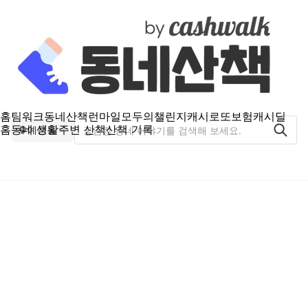
홈
팀워크
동네산책
런마일
모두의챌린지
캐시로또
보험
캐시딜
홈
동네 생활
주변 산책
산책 기록
예천동