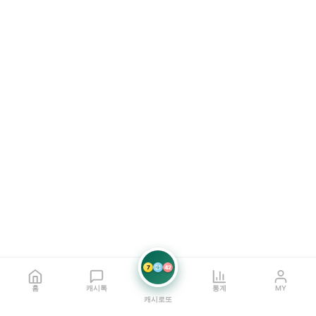
7
21
42
홈
캐시톡
통계
MY
캐시로또