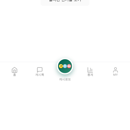
7
21
42
홈
캐시톡
통계
MY
캐시로또