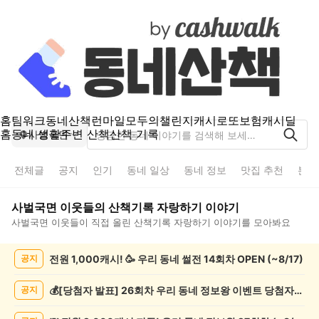
홈
팀워크
동네산책
런마일
모두의챌린지
캐시로또
보험
캐시딜
홈
동네 생활
주변 산책
산책 기록
사벌국면
전체글
공지
인기
동네 일상
동네 정보
맛집 추천
분실
사벌국면
이웃들의
산책기록 자랑하기
이야기
사벌국면
이웃들이 직접 올린
산책기록 자랑하기
이야기를 모아봐요
사
전원 1,000캐시! 🥳 우리 동네 썰전 14회차 OPEN (~8/17)
공지
벌
국
면
💰[당첨자 발표] 26회차 우리 동네 정보왕 이벤트 당첨자를 발표합니다!
공지
산
책