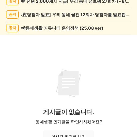
💸 전원 2,000캐시 지급! 우리 동네 정보왕 27회차 (~8/10)
공지
기
록
💰[당첨자 발표] 우리 동네 썰전 12회차 당첨자를 발표합니다!
공지
자
랑
하
📢동네생활 커뮤니티 운영정책 (25.08 ver)
공지
기
게
시
글
목
록
게시글이 없습니다.
동네생활 인기글을 확인하시겠어요?
실시간 인기글 보기