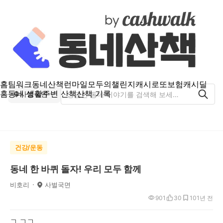
홈
팀워크
동네산책
런마일
모두의챌린지
캐시로또
보험
캐시딜
홈
동네 생활
주변 산책
산책 기록
사벌국면
건강/운동
동네 한 바퀴 돌자! 우리 모두 함께
비호리
사벌국면
901
30
10
1년 전
ㄱ ㄱㄱ