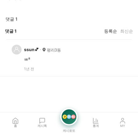
댓글 1
댓글
1
등록순
최신순
ssun💕
평리3동
ㅃ⁸
1년 전
7
21
42
홈
캐시톡
통계
MY
캐시로또