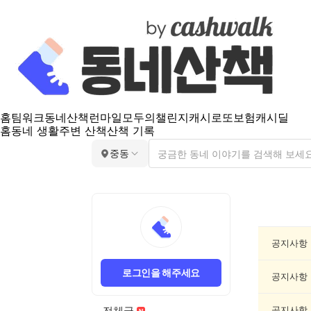
홈
팀워크
동네산책
런마일
모두의챌린지
캐시로또
보험
캐시딜
홈
동네 생활
주변 산책
산책 기록
중동
중
동
공
지
공지사항
게
시
로그인을 해주세요
글
공지사항
목
록
전체글
공지사항