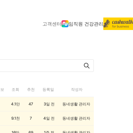
고객센터
임직원 건강관리
정보
조회
추천
등록일
작성자
4.1만
47
3일 전
동네생활 관리자
9.1천
7
4일 전
동네생활 관리자
16만
69
1주 전
동네생활 관리자