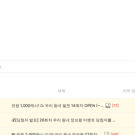
제목
지역 
전원 1,000캐시! 🥳 우리 동네 썰전 14회차 OPEN (~8/17)
[
11
]
💰[당첨자 발표] 26회차 우리 동네 정보왕 이벤트 당첨자를 발표합니다!
💸 전원 2,000캐시 지급! 우리 동네 정보왕 27회차 (~8/10)
[
66
]