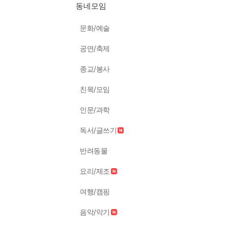
동네모임
문화/예술
공연/축제
종교/봉사
친목/모임
인문/과학
독서/글쓰기
반려동물
요리/제조
여행/캠핑
음악/악기