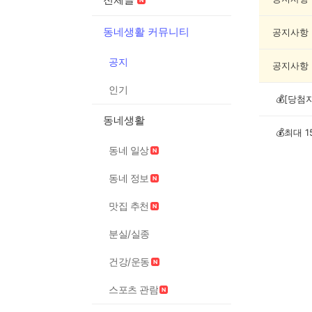
동네생활 커뮤니티
공지사항
공지
공지사항
인기
동네생활
동네 일상
동네 정보
맛집 추천
분실/실종
건강/운동
스포츠 관람