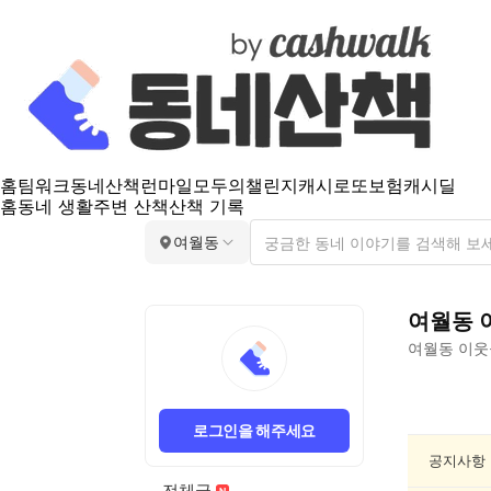
홈
팀워크
동네산책
런마일
모두의챌린지
캐시로또
보험
캐시딜
홈
동네 생활
주변 산책
산책 기록
여월동
여월동
여월동
이웃
여
월
로그인을 해주세요
동
스
공지사항
포
전체글