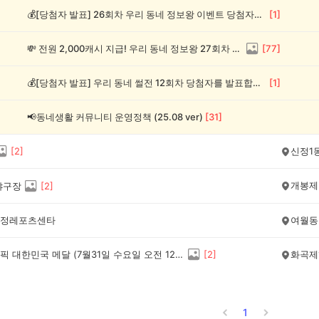
💰[당첨자 발표] 26회차 우리 동네 정보왕 이벤트 당첨자를 발표합니다!
[
1
]
💸 전원 2,000캐시 지급! 우리 동네 정보왕 27회차 (~8/10)
[
77
]
💰[당첨자 발표] 우리 동네 썰전 12회차 당첨자를 발표합니다!
[
1
]
📢동네생활 커뮤니티 운영정책 (25.08 ver)
[
31
]
[
2
]
신정1
개봉제
야구장
[
2
]
정레포츠센타
여월동
파리올림픽 대한민국 메달 (7월31일 수요일 오전 12시~1시 기준
[
2
]
화곡제
1