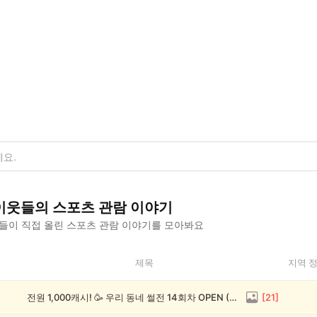
이웃들의
스포츠 관람
이야기
들이 직접 올린
스포츠 관람
이야기를 모아봐요
제목
지역 
전원 1,000캐시! 🥳 우리 동네 썰전 14회차 OPEN (~8/17)
[
21
]