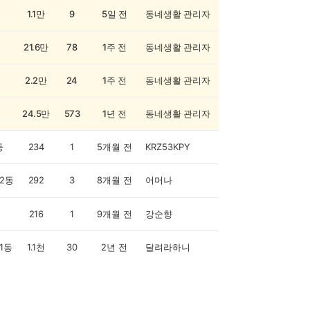
1.1만
9
5일 전
동네생활 관리자
21.6만
78
1주 전
동네생활 관리자
2.2만
24
1주 전
동네생활 관리자
24.5만
573
1년 전
동네생활 관리자
동
234
1
5개월 전
KRZ53KPY
2동
292
3
8개월 전
어머나
216
1
9개월 전
강순향
1동
1.1천
30
2년 전
달려라하니