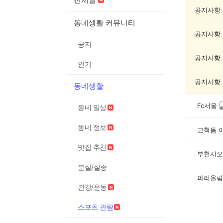
츠
관
공지사항
람
동네생활 커뮤니티
게
공지사항
시
공지
글
목
공지사항
인기
록
공지사항
동네생활
Fc서울
동네 일상
동네 정보
고척돔 
맛집 추천
부천시오
분실/실종
건강/운동
스포츠 관람