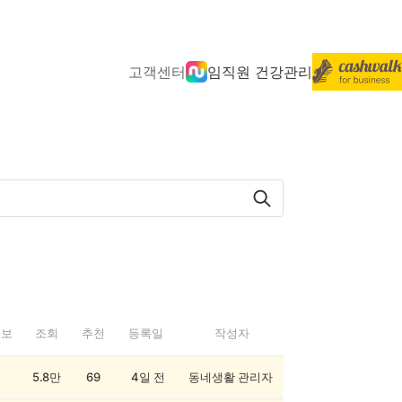
고객센터
임직원 건강관리
정보
조회
추천
등록일
작성자
5.8만
69
4일 전
동네생활 관리자