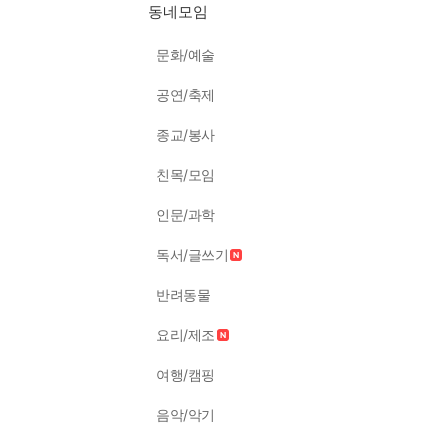
동네모임
문화/예술
공연/축제
종교/봉사
친목/모임
인문/과학
독서/글쓰기
반려동물
요리/제조
여행/캠핑
음악/악기