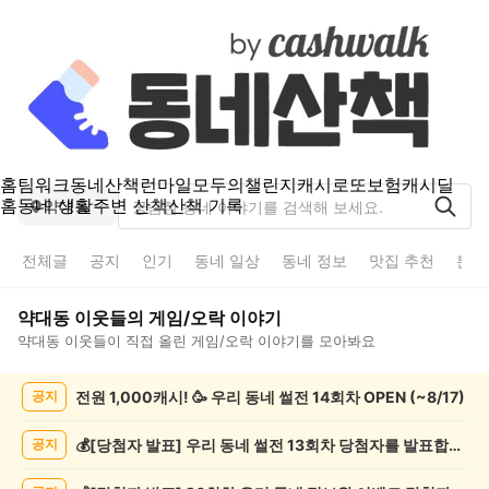
홈
팀워크
동네산책
런마일
모두의챌린지
캐시로또
보험
캐시딜
홈
동네 생활
주변 산책
산책 기록
약대동
전체글
공지
인기
동네 일상
동네 정보
맛집 추천
분실
약대동
이웃들의
게임/오락
이야기
약대동
이웃들이 직접 올린
게임/오락
이야기를 모아봐요
약
전원 1,000캐시! 🥳 우리 동네 썰전 14회차 OPEN (~8/17)
공지
대
동
게
💰[당첨자 발표] 우리 동네 썰전 13회차 당첨자를 발표합니다!
공지
임/
오