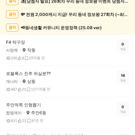
💰[당첨자 발표] 26회차 우리 동네 정보왕 이벤트 당첨자를 발표합니다!
공지
락
게
💸 전원 2,000캐시 지급! 우리 동네 정보왕 27회차 (~8/10)
공지
시
글
목
📢동네생활 커뮤니티 운영정책 (25.08 ver)
공지
록
F4 탁구장
0
작동
댓글
사랑해
9개월 전
296
8
2
로블록스 친추 하실분??
16
상동
댓글
개나리
11개월 전
967
25
12
주안역쪽 인형뽑기
0
주안6동
댓글
짭엠제이
1년 전
931
23
8