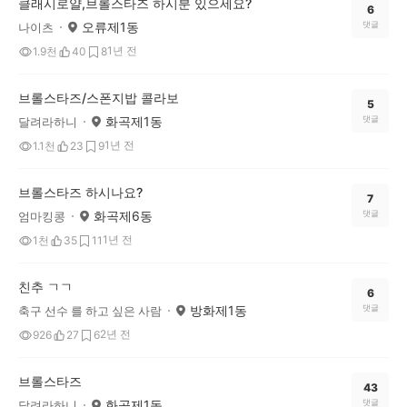
클래시로얄,브롤스타즈 하시분 있으세요?
6
오류제1동
댓글
나이츠
1년 전
1.9천
40
8
브롤스타즈/스폰지밥 콜라보
5
화곡제1동
댓글
달려라하니
1년 전
1.1천
23
9
브롤스타즈 하시나요?
7
화곡제6동
댓글
엄마킹콩
1년 전
1천
35
11
친추 ㄱㄱ
6
방화제1동
댓글
축구 선수 를 하고 싶은 사람
2년 전
926
27
6
브롤스타즈
43
화곡제1동
댓글
달려라하니