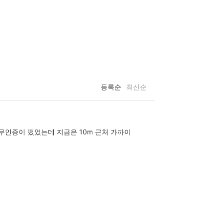
등록순
최신순
무인증이 떴었는데 지금은 10m 근처 가까이