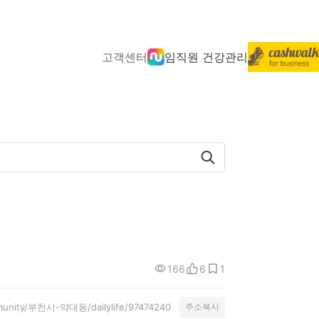
고객센터
임직원 건강관리
166
6
1
mmunity/부천시-약대동/dailylife/97474240
주소복사