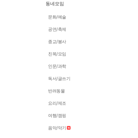
동네모임
문화/예술
공연/축제
종교/봉사
친목/모임
인문/과학
독서/글쓰기
반려동물
요리/제조
여행/캠핑
음악/악기