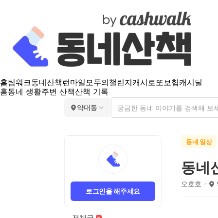
홈
팀워크
동네산책
런마일
모두의챌린지
캐시로또
보험
캐시딜
홈
동네 생활
주변 산책
산책 기록
약대동
동네 일상
동네
오호호
로그인을 해주세요
전체글