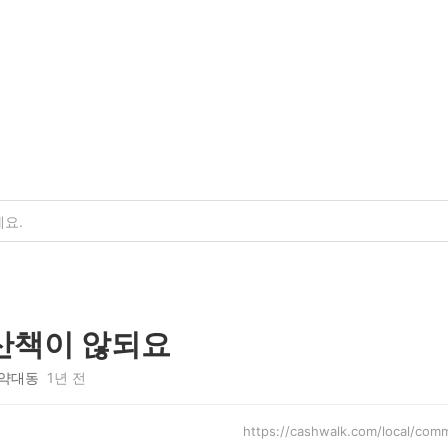
산책이 않되요
약대동
1년 전
https://cashwalk.com/local/co