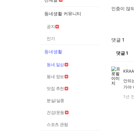
인증이 않
동네생활 커뮤니티
공지
인기
댓글 1
동네생활
댓글
1
동네 일상
KRA
동네 정보
안되는
가야 
맛집 추천
1년 
분실/실종
건강/운동
스포츠 관람