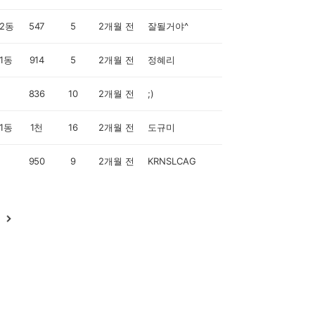
2동
547
5
2개월 전
잘될거야^
1동
914
5
2개월 전
정혜리
836
10
2개월 전
;)
1동
1천
16
2개월 전
도규미
950
9
2개월 전
KRNSLCAG