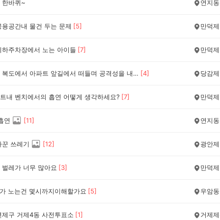
 한바퀴~
연지동
공용공간내 물건 두는 문제
[
5
]
만덕제
지하주차장에서 노는 아이들
[
7
]
만덕제
우리동네 복도에서 아파트 앞길에서 떠들며 공격성을 내보이는게 문제다
[
4
]
당감제
트내 벤치에서의 흡연 어떻게 생각하세요?
[
7
]
만덕제
 흡연
[
11
]
연지동
바꾼 쓰레기
[
12
]
광안제
 벌레가 너무 많아요
[
3
]
만덕제
이가 노는건 몇시까지이해할가요
[
5
]
우암동
연제구 거제4동 사전투표소
[
1
]
거제제