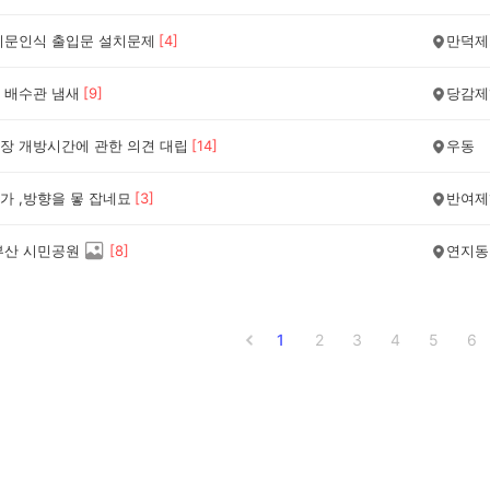
지문인식 출입문 설치문제
[
4
]
만덕제
 배수관 냄새
[
9
]
당감제
장 개방시간에 관한 의견 대립
[
14
]
우동
가 ,방향을 뫃 잡네묘
[
3
]
반여제
부산 시민공원
[
8
]
연지동
1
2
3
4
5
6