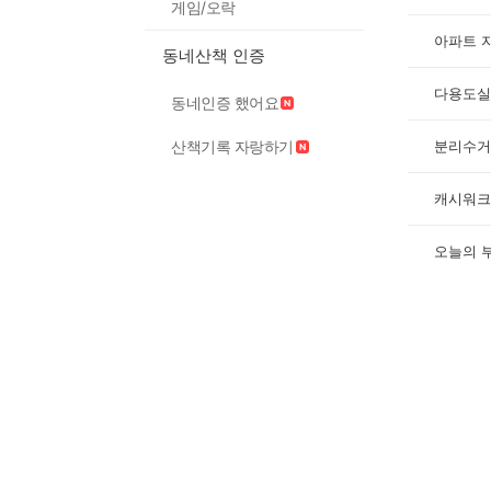
게임/오락
아파트 
동네산책 인증
다용도실
동네인증 했어요
산책기록 자랑하기
분리수거
캐시워크
오늘의 