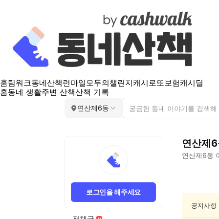
홈
팀워크
동네산책
런마일
모두의챌린지
캐시로또
보험
캐시딜
홈
동네 생활
주변 산책
산책 기록
연산제6동
연산제6
연산제6동
연
산
로그인을 해주세요
제
6
공지사항
동
전체글