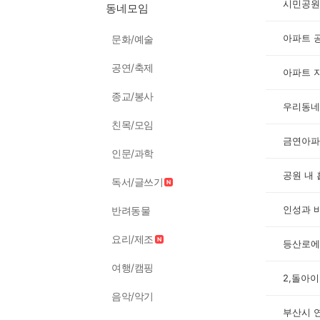
시민공원
동네모임
아파트 
문화/예술
공연/축제
아파트 
종교/봉사
친목/모임
금연아파
인문/과학
공원 내
독서/글쓰기
인성과 
반려동물
요리/제조
등산로에
여행/캠핑
2,돌아
음악/악기
부산시 