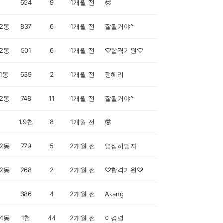
654
9
1개월 전
🤓
2동
837
6
1개월 전
잘될거야^
2동
501
6
1개월 전
♡합격기원♡
1동
639
2
1개월 전
정혜리
2동
748
11
1개월 전
잘될거야^
1.9천
8
1개월 전
🤓
2동
779
5
2개월 전
열심히벌자
2동
268
2
2개월 전
♡합격기원♡
386
4
2개월 전
Akang
4동
1천
44
2개월 전
이경렬