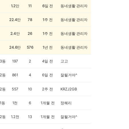
1.2만
11
6일 전
동네생활 관리자
22.4만
78
1주 전
동네생활 관리자
2.4만
26
1주 전
동네생활 관리자
24.6만
576
1년 전
동네생활 관리자
3동
197
2
4일 전
고고
2동
861
4
6일 전
잘될거야^
2동
557
10
2주 전
KRZJ2GB
1동
1천
6
1개월 전
정혜리
2동
1.2천
13
1개월 전
잘될거야^