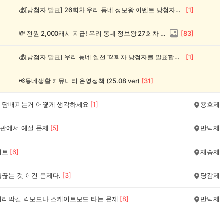
💰[당첨자 발표] 26회차 우리 동네 정보왕 이벤트 당첨자를 발표합니다!
[
1
]
💸 전원 2,000캐시 지급! 우리 동네 정보왕 27회차 (~8/10)
[
83
]
💰[당첨자 발표] 우리 동네 썰전 12회차 당첨자를 발표합니다!
[
1
]
📢동네생활 커뮤니티 운영정책 (25.08 ver)
[
31
]
 담배피는거 어떻게 생각하세요
[
1
]
용호제
관에서 예절 문제
[
5
]
만덕제
게트
[
6
]
재송제
끊는 것 이건 문제다.
[
3
]
당감제
내리막길 킥보드나 스케이트보드 타는 문제
[
8
]
만덕제