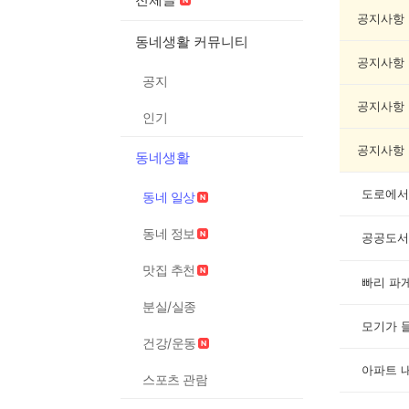
동
네
공지사항
일
동네생활 커뮤니티
상
공지사항
게
공지
시
글
공지사항
인기
목
록
공지사항
동네생활
도로에서
동네 일상
동네 정보
공공도서
맛집 추천
빠리 파
분실/실종
모기가 들
건강/운동
아파트 
스포츠 관람