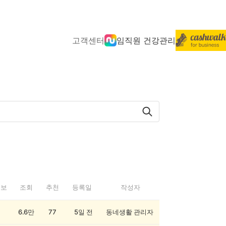
고객센터
임직원 건강관리
정보
조회
추천
등록일
작성자
6.6만
77
5일 전
동네생활 관리자