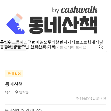
홈
팀워크
동네산책
런마일
모두의챌린지
캐시로또
보험
캐시딜
홈
동네 생활
주변 산책
산책 기록
민락동
동네 일상
동네산책
왁스
민락동
449
16
8
1년 전
동네산책 왜 안되나요?