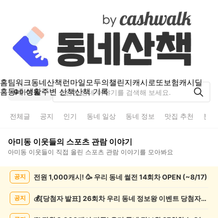
홈
팀워크
동네산책
런마일
모두의챌린지
캐시로또
보험
캐시딜
홈
동네 생활
주변 산책
산책 기록
아미동
전체글
공지
인기
동네 일상
동네 정보
맛집 추천
분실
아미동
이웃들의
스포츠 관람
이야기
아미동
이웃들이 직접 올린
스포츠 관람
이야기를 모아봐요
아
전원 1,000캐시! 🥳 우리 동네 썰전 14회차 OPEN (~8/17)
공지
미
동
스
💰[당첨자 발표] 26회차 우리 동네 정보왕 이벤트 당첨자를 발표합니다!
공지
포
츠