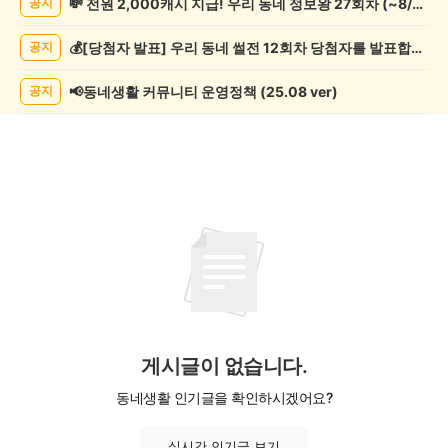
💸 전원 2,000캐시 지급! 우리 동네 정보왕 27회차 (~8/10)
공지
관
람
💰[당첨자 발표] 우리 동네 썰전 12회차 당첨자를 발표합니다!
공지
게
시
글
📢동네생활 커뮤니티 운영정책 (25.08 ver)
공지
목
록
게시글이 없습니다.
동네생활 인기글을 확인하시겠어요?
실시간 인기글 보기