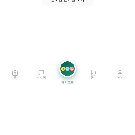
7
21
42
홈
캐시톡
통계
MY
캐시로또