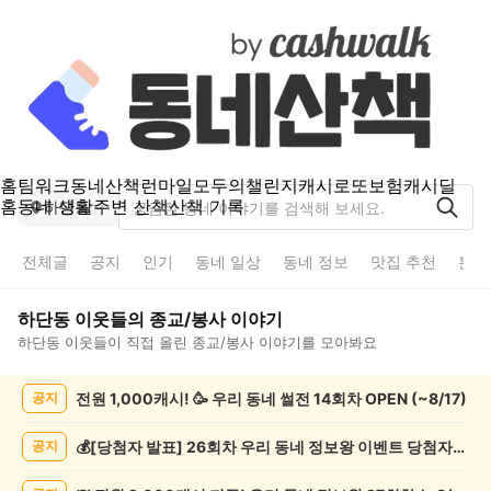
홈
팀워크
동네산책
런마일
모두의챌린지
캐시로또
보험
캐시딜
홈
동네 생활
주변 산책
산책 기록
하단동
전체글
공지
인기
동네 일상
동네 정보
맛집 추천
분실
하단동
이웃들의
종교/봉사
이야기
하단동
이웃들이 직접 올린
종교/봉사
이야기를 모아봐요
하
전원 1,000캐시! 🥳 우리 동네 썰전 14회차 OPEN (~8/17)
공지
단
동
종
💰[당첨자 발표] 26회차 우리 동네 정보왕 이벤트 당첨자를 발표합니다!
공지
교/
봉