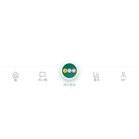
7
21
42
홈
캐시톡
통계
MY
캐시로또