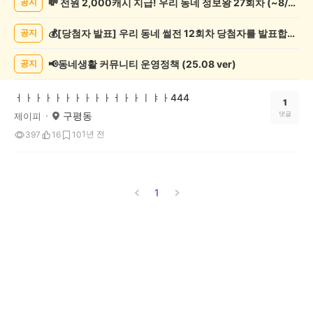
💸 전원 2,000캐시 지급! 우리 동네 정보왕 27회차 (~8/10)
공지
사
게
💰[당첨자 발표] 우리 동네 썰전 12회차 당첨자를 발표합니다!
공지
시
글
목
📢동네생활 커뮤니티 운영정책 (25.08 ver)
공지
록
ㅓㅏㅏㅏㅏㅏㅏㅏㅏㅏㅓㅏㅏㅣㅑㅏ444
1
구평동
댓글
제이피
1년 전
397
16
10
1