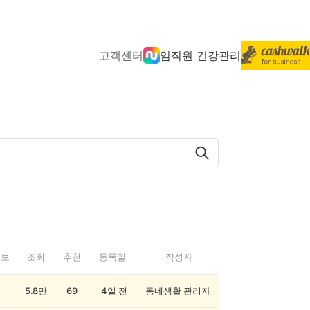
고객센터
임직원 건강관리
정보
조회
추천
등록일
작성자
5.8만
69
4일 전
동네생활 관리자