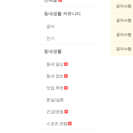
인
문/
공지사항
과
동네생활 커뮤니티
학
공지사항
게
공지
시
글
공지사항
인기
목
록
공지사항
동네생활
동네 일상
동네 정보
맛집 추천
분실/실종
건강/운동
스포츠 관람