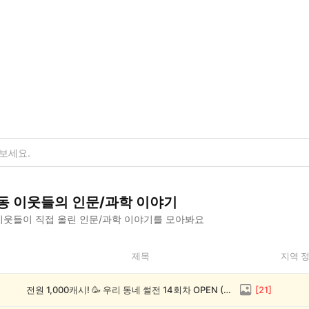
동
이웃들의
인문/과학
이야기
웃들이 직접 올린
인문/과학
이야기를 모아봐요
제목
지역 
전원 1,000캐시! 🥳 우리 동네 썰전 14회차 OPEN (~8/17)
[
21
]