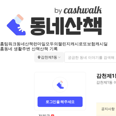
홈
팀워크
동네산책
런마일
모두의챌린지
캐시로또
보험
캐시딜
홈
동네 생활
주변 산책
산책 기록
감천제1동
감천제1
감천제1동
이
감
천
로그인을 해주세요
제
1
공지사항
동
전체글