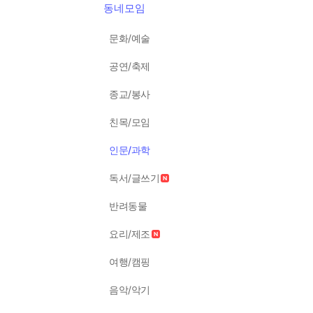
동네모임
문화/예술
공연/축제
종교/봉사
친목/모임
인문/과학
독서/글쓰기
반려동물
요리/제조
여행/캠핑
음악/악기