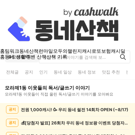
홈
팀워크
동네산책
런마일
모두의챌린지
캐시로또
보험
캐시딜
홈
동네 생활
주변 산책
산책 기록
모라제1동
전체글
공지
인기
동네 일상
동네 정보
맛집 추천
분실
모라제1동
이웃들의
독서/글쓰기
이야기
모라제1동
이웃들이 직접 올린
독서/글쓰기
이야기를 모아봐요
모
전원 1,000캐시! 🥳 우리 동네 썰전 14회차 OPEN (~8/17)
공지
라
제
1
💰[당첨자 발표] 26회차 우리 동네 정보왕 이벤트 당첨자를 발표합니다!
공지
동
독