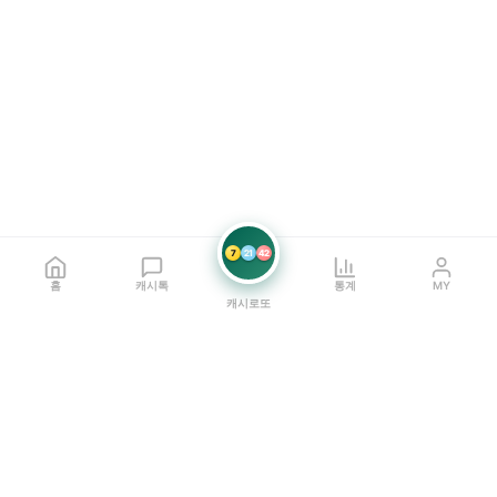
7
21
42
홈
캐시톡
통계
MY
캐시로또