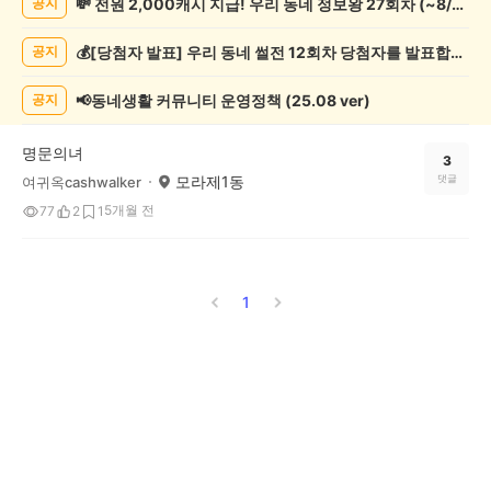
💸 전원 2,000캐시 지급! 우리 동네 정보왕 27회차 (~8/10)
공지
서/
글
💰[당첨자 발표] 우리 동네 썰전 12회차 당첨자를 발표합니다!
공지
쓰
기
게
📢동네생활 커뮤니티 운영정책 (25.08 ver)
공지
시
글
명문의녀
목
3
모라제1동
댓글
여귀옥cashwalker
록
5개월 전
77
2
1
1