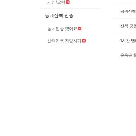
게임/오락
공원산책
동네산책 인증
산책 공
동네인증 했어요
1시간 
산책기록 자랑하기
운동은 