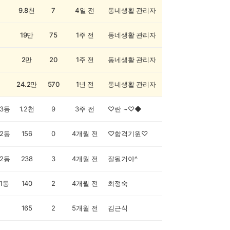
9.8천
7
4일 전
동네생활 관리자
19만
75
1주 전
동네생활 관리자
2만
20
1주 전
동네생활 관리자
24.2만
570
1년 전
동네생활 관리자
3동
1.2천
9
3주 전
♡란 ~♡◆
2동
156
0
4개월 전
♡합격기원♡
2동
238
3
4개월 전
잘될거야^
1동
140
2
4개월 전
최정숙
165
2
5개월 전
김근식