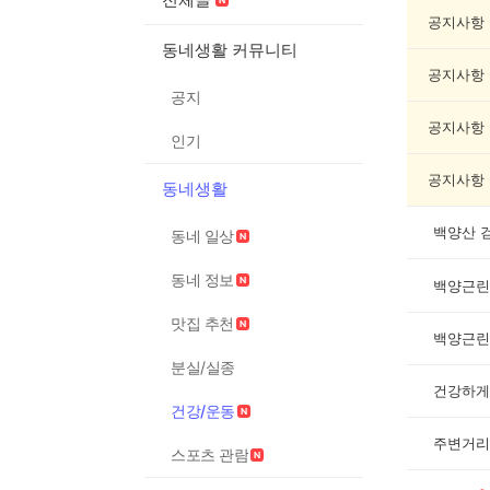
건
강/
공지사항
운
동네생활 커뮤니티
동
공지사항
게
공지
시
글
공지사항
인기
목
록
공지사항
동네생활
백양산 
동네 일상
동네 정보
백양근린
맛집 추천
백양근린
분실/실종
건강하게
건강/운동
주변거리확
스포츠 관람