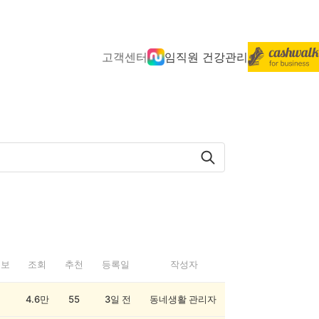
고객센터
임직원 건강관리
정보
조회
추천
등록일
작성자
4.6만
55
3일 전
동네생활 관리자