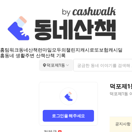
홈
팀워크
동네산책
런마일
모두의챌린지
캐시로또
보험
캐시딜
홈
동네 생활
주변 산책
산책 기록
덕포제1동
덕포제1
덕포제1동
이
덕
포
로그인을 해주세요
제
1
공지사항
동
전체글