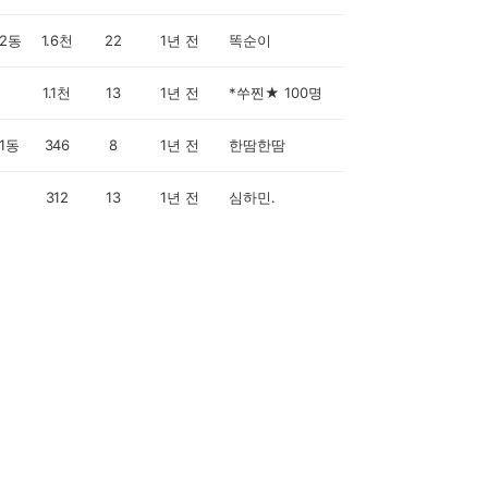
2동
1.6천
22
1년 전
똑순이
1.1천
13
1년 전
*쑤찐★ 100명
1동
346
8
1년 전
한땀한땀
312
13
1년 전
심하민.