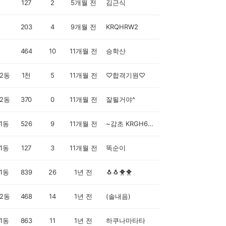
127
2
5개월 전
김근식
203
4
9개월 전
KRQHRW2
464
10
11개월 전
승학산
2동
1천
5
11개월 전
♡합격기원♡
2동
370
0
11개월 전
잘될거야^
1동
526
9
11개월 전
~감초 KRGH6X6
1동
127
3
11개월 전
똑순이
1동
839
26
1년 전
🐧🐧🐥🐥
2동
468
14
1년 전
(솔내음)
1동
863
11
1년 전
하쿠나마타타