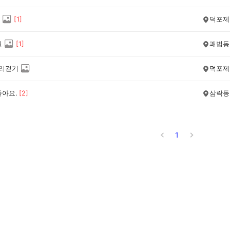
[
1
]
덕포제
원
[
1
]
괘법동
빨리걷기
덕포제
좋아요.
[
2
]
삼락동
1