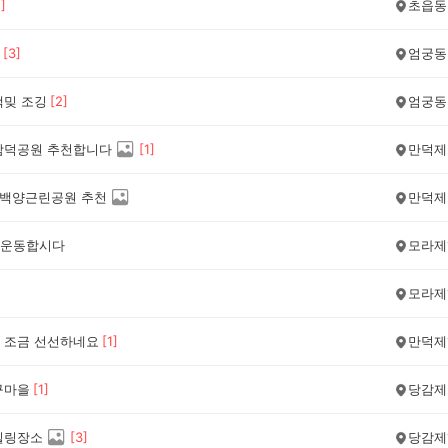
1
]
초읍동
[
3
]
엄궁동
책밎 조깅
[
2
]
엄궁동
함덕공원 추천합니다
[
1
]
만덕제
 백양근린공원 추천
만덕제
운동합시다
모라제
모라제
 조금 선선하네요
[
1
]
만덕제
구마을
[
1
]
당감제
힐링장소
[
3
]
당감제