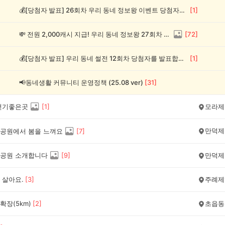
💰[당첨자 발표] 26회차 우리 동네 정보왕 이벤트 당첨자를 발표합니다!
[
1
]
💸 전원 2,000캐시 지급! 우리 동네 정보왕 27회차 (~8/10)
[
72
]
💰[당첨자 발표] 우리 동네 썰전 12회차 당첨자를 발표합니다!
[
1
]
📢동네생활 커뮤니티 운영정책 (25.08 ver)
[
31
]
걷기좋은곳
[
1
]
모라제
만덕제
공원에서 봄을 느껴요
[
7
]
공원 소개합니다
[
9
]
만덕제
 살아요.
[
3
]
주례제
장(5km)
[
2
]
초읍동