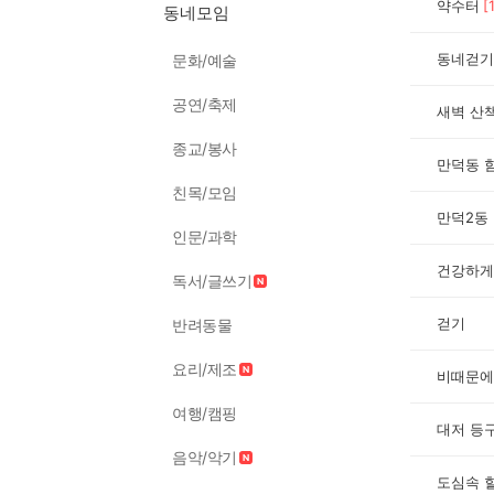
약수터
[
동네모임
동네걷기
문화/예술
공연/축제
새벽 산
종교/봉사
만덕동 
친목/모임
만덕2동
인문/과학
건강하게
독서/글쓰기
걷기
반려동물
요리/제조
비때문에
여행/캠핑
대저 등
음악/악기
도심속 