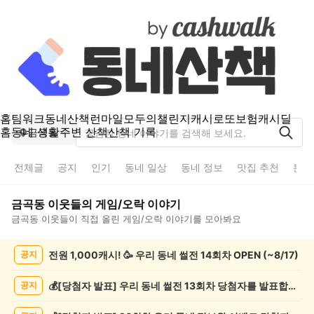
홈
팀워크
동네산책
런마일
모두의챌린지
캐시로또
보험
캐시딜
홈
동네 생활
주변 산책
산책 기록
금곡동
전체글
공지
인기
동네 일상
동네 정보
맛집 추천
분실
금곡동
이웃들의
게임/오락
이야기
금곡동
이웃들이 직접 올린
게임/오락
이야기를 모아봐요
금
전원 1,000캐시! 🥳 우리 동네 썰전 14회차 OPEN (~8/17)
공지
곡
동
게
💰[당첨자 발표] 우리 동네 썰전 13회차 당첨자를 발표합니다!
공지
임/
오