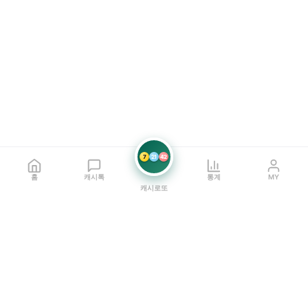
7
21
42
홈
캐시톡
통계
MY
캐시로또