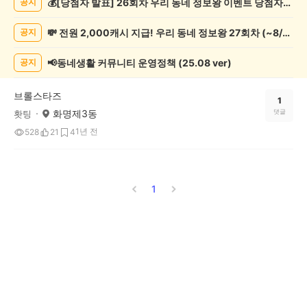
💰[당첨자 발표] 26회차 우리 동네 정보왕 이벤트 당첨자를 발표합니다!
공지
락
게
💸 전원 2,000캐시 지급! 우리 동네 정보왕 27회차 (~8/10)
공지
시
글
목
📢동네생활 커뮤니티 운영정책 (25.08 ver)
공지
록
브롤스타즈
1
화명제3동
댓글
홧팅
1년 전
528
21
4
1