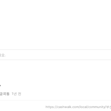
~
금곡동
1년 전
https://cashwalk.com/local/communit