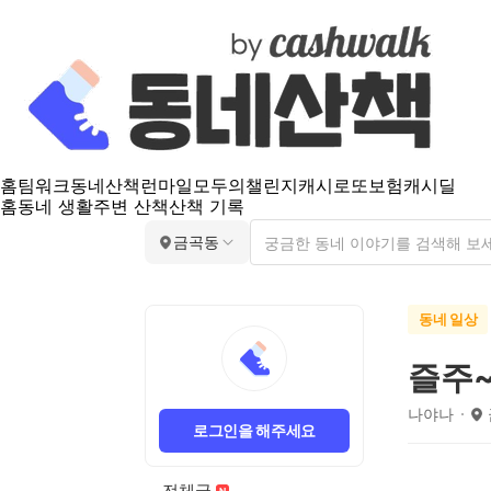
홈
팀워크
동네산책
런마일
모두의챌린지
캐시로또
보험
캐시딜
홈
동네 생활
주변 산책
산책 기록
금곡동
동네 일상
즐주
나야나
로그인을 해주세요
전체글