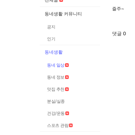
즐주~
동네생활 커뮤니티
공지
댓글 0
인기
동네생활
동네 일상
동네 정보
맛집 추천
분실/실종
건강/운동
스포츠 관람