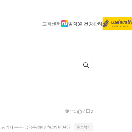
고객센터
임직원 건강관리
115
7
2
y/부산광역시-북구-금곡동/dailylife/89140487
주소복사