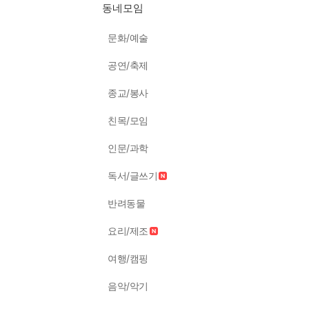
동네모임
문화/예술
공연/축제
종교/봉사
친목/모임
인문/과학
독서/글쓰기
반려동물
요리/제조
여행/캠핑
음악/악기