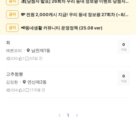
💰[당첨자 발표] 26회차 우리 동네 정보왕 이벤트 당첨자를 발표합니다!
공지
리/
제
💸 전원 2,000캐시 지급! 우리 동네 정보왕 27회차 (~8/10)
공지
조
게
시
📢동네생활 커뮤니티 운영정책 (25.08 ver)
공지
글
목
회
록
0
남천제1동
댓글
예쁜오리
3일 전
230
1
0
고추짬뽕
0
연산제2동
댓글
김정환
1개월 전
354
2
1
1