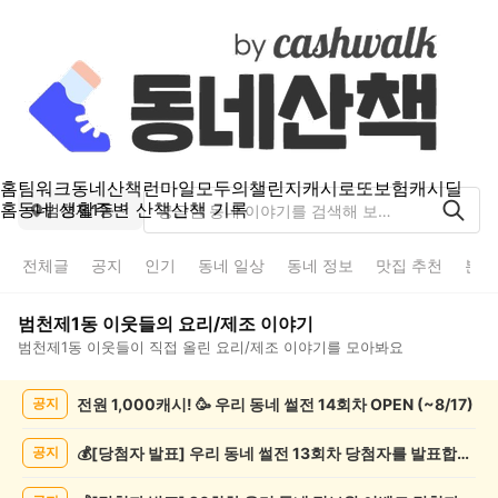
홈
팀워크
동네산책
런마일
모두의챌린지
캐시로또
보험
캐시딜
홈
동네 생활
주변 산책
산책 기록
범천제1동
전체글
공지
인기
동네 일상
동네 정보
맛집 추천
분실
범천제1동
이웃들의
요리/제조
이야기
범천제1동
이웃들이 직접 올린
요리/제조
이야기를 모아봐요
범
전원 1,000캐시! 🥳 우리 동네 썰전 14회차 OPEN (~8/17)
공지
천
제
1
💰[당첨자 발표] 우리 동네 썰전 13회차 당첨자를 발표합니다!
공지
동
요