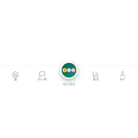
7
21
42
홈
캐시톡
통계
MY
캐시로또