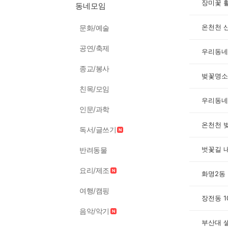
장미꽃 
동네모임
온천천 
문화/예술
공연/축제
우리동네
종교/봉사
벚꽃명소
친목/모임
우리동네
인문/과학
온천천 
독서/글쓰기
벗꽃길 
반려동물
요리/제조
화명2동
여행/캠핑
장전동 
음악/악기
부산대 