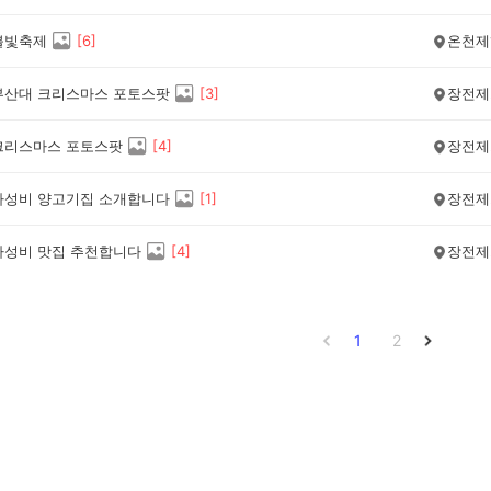
불빛축제
[
6
]
온천제
부산대 크리스마스 포토스팟
[
3
]
장전제
크리스마스 포토스팟
[
4
]
장전제
가성비 양고기집 소개합니다
[
1
]
장전제
가성비 맛집 추천합니다
[
4
]
장전제
1
2