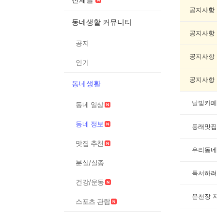
정
보
공지사항
게
동네생활 커뮤니티
시
공지사항
글
공지
목
록
공지사항
인기
공지사항
동네생활
달빛카페
동네 일상
동네 정보
동래맛집
맛집 추천
우리동네
분실/실종
독서하려
건강/운동
온천장 
스포츠 관람