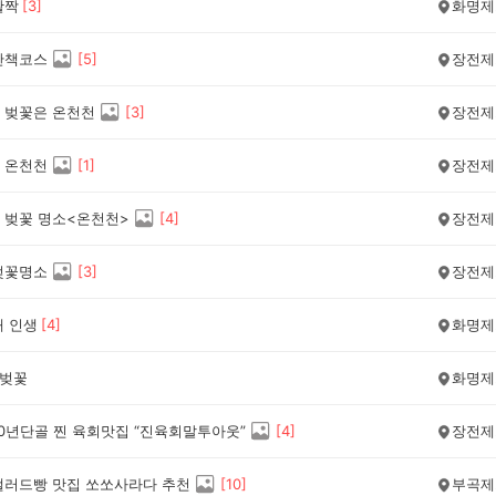
활짝
[
3
]
화명제
산책코스
[
5
]
장전제
 벚꽃은 온천천
[
3
]
장전제
 온천천
[
1
]
장전제
 벚꽃 명소<온천천>
[
4
]
장전제
벚꽃명소
[
3
]
장전제
내 인생
[
4
]
화명제
 벚꽃
화명제
10년단골 찐 육회맛집 “진육회말투아웃”
[
4
]
장전제
샐러드빵 맛집 쏘쏘사라다 추천
[
10
]
부곡제