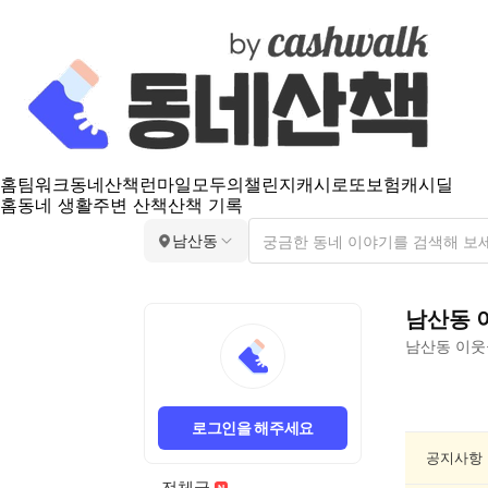
홈
팀워크
동네산책
런마일
모두의챌린지
캐시로또
보험
캐시딜
홈
동네 생활
주변 산책
산책 기록
남산동
남산동
남산동
이웃
남
산
로그인을 해주세요
동
동
공지사항
네
전체글