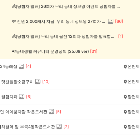
💰[당첨자 발표] 26회차 우리 동네 정보왕 이벤트 당첨자를 발표합니다!
💸 전원 2,000캐시 지급! 우리 동네 정보왕 27회차 (~8/10)
[
66
]
💰[당첨자 발표] 우리 동네 썰전 12회차 당첨자를 발표합니다!
[
1
]
📢동네생활 커뮤니티 운영정책 (25.08 ver)
[
31
]
24동래점
[
4
]
온천제
온천제
 맛찬들왕소금구이
[
10
]
 웰컴치과
[
6
]
장전제
면 아이꿈자람 작은도서관
[
5
]
장전제
지하철역 앞 부곡4동작은도서관
[
2
]
장전제