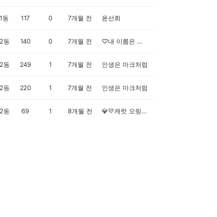
1동
117
0
7개월 전
윤선희
2동
140
0
7개월 전
♡내 이름은 꽁이♡
2동
249
1
7개월 전
인생은 마크처럼
2동
220
1
7개월 전
인생은 마크처럼
2동
69
1
8개월 전
💎💛캐럿 오링이💛💎