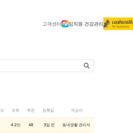
고객센터
임직원 건강관리
정보
조회
추천
등록일
작성자
4.2만
48
3일 전
동네생활 관리자