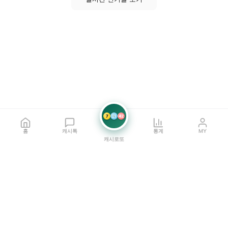
7
21
42
홈
캐시톡
통계
MY
캐시로또