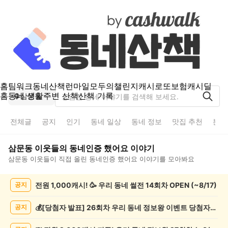
홈
팀워크
동네산책
런마일
모두의챌린지
캐시로또
보험
캐시딜
홈
동네 생활
주변 산책
산책 기록
삼문동
전체글
공지
인기
동네 일상
동네 정보
맛집 추천
분실
삼문동
이웃들의
동네인증 했어요
이야기
삼문동
이웃들이 직접 올린
동네인증 했어요
이야기를 모아봐요
삼
전원 1,000캐시! 🥳 우리 동네 썰전 14회차 OPEN (~8/17)
공지
문
동
동
💰[당첨자 발표] 26회차 우리 동네 정보왕 이벤트 당첨자를 발표합니다!
공지
네
인