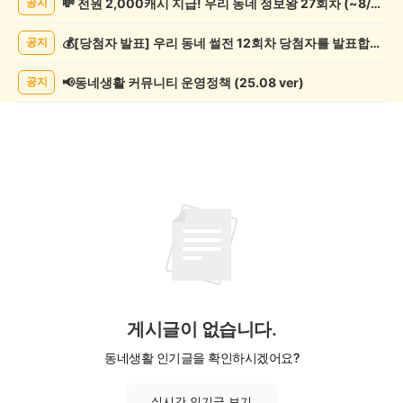
💸 전원 2,000캐시 지급! 우리 동네 정보왕 27회차 (~8/10)
공지
증
했
💰[당첨자 발표] 우리 동네 썰전 12회차 당첨자를 발표합니다!
공지
어
요
게
📢동네생활 커뮤니티 운영정책 (25.08 ver)
공지
시
글
목
록
게시글이 없습니다.
동네생활 인기글을 확인하시겠어요?
실시간 인기글 보기