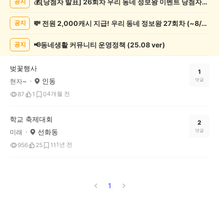
💰[당첨자 발표] 26회차 우리 동네 정보왕 이벤트 당첨자를 발표합니다!
공지
제
게
💸 전원 2,000캐시 지급! 우리 동네 정보왕 27회차 (~8/10)
공지
시
글
목
📢동네생활 커뮤니티 운영정책 (25.08 ver)
공지
록
벚꽃행사
1
인동
댓글
현자~
4개월 전
87
1
0
학교 축제대회
2
선화동
댓글
미래
1년 전
956
25
11
1