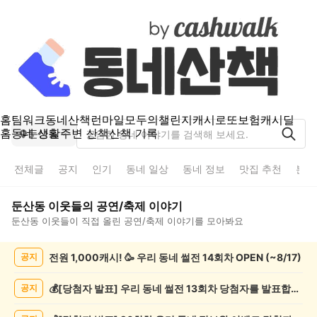
홈
팀워크
동네산책
런마일
모두의챌린지
캐시로또
보험
캐시딜
홈
동네 생활
주변 산책
산책 기록
둔산동
전체글
공지
인기
동네 일상
동네 정보
맛집 추천
분실
둔산동
이웃들의
공연/축제
이야기
둔산동
이웃들이 직접 올린
공연/축제
이야기를 모아봐요
둔
전원 1,000캐시! 🥳 우리 동네 썰전 14회차 OPEN (~8/17)
공지
산
동
공
💰[당첨자 발표] 우리 동네 썰전 13회차 당첨자를 발표합니다!
공지
연/
축