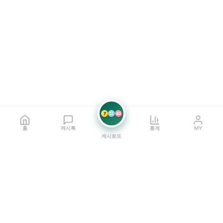
7
21
42
홈
캐시톡
통계
MY
캐시로또