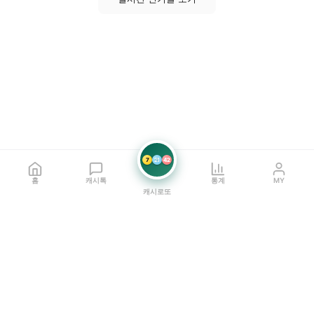
7
21
42
홈
캐시톡
통계
MY
캐시로또