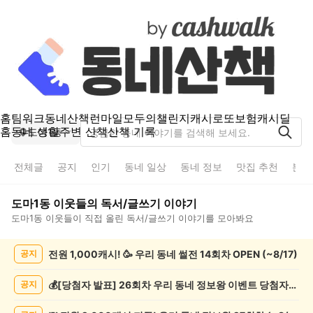
홈
팀워크
동네산책
런마일
모두의챌린지
캐시로또
보험
캐시딜
홈
동네 생활
주변 산책
산책 기록
도마1동
전체글
공지
인기
동네 일상
동네 정보
맛집 추천
분실
도마1동
이웃들의
독서/글쓰기
이야기
도마1동
이웃들이 직접 올린
독서/글쓰기
이야기를 모아봐요
도
전원 1,000캐시! 🥳 우리 동네 썰전 14회차 OPEN (~8/17)
공지
마
1
동
💰[당첨자 발표] 26회차 우리 동네 정보왕 이벤트 당첨자를 발표합니다!
공지
독
서/