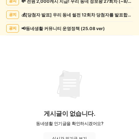
💸 전원 2,000캐시 지급! 우리 동네 정보왕 27회차 (~8/10)
공지
글
쓰
💰[당첨자 발표] 우리 동네 썰전 12회차 당첨자를 발표합니다!
공지
기
게
시
📢동네생활 커뮤니티 운영정책 (25.08 ver)
공지
글
목
록
게시글이 없습니다.
동네생활 인기글을 확인하시겠어요?
실시간 인기글 보기