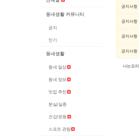
조
게
공지사항
시
동네생활 커뮤니티
글
공지사항
목
공지
록
공지사항
인기
공지사항
동네생활
나는요리
동네 일상
동네 정보
맛집 추천
분실/실종
건강/운동
스포츠 관람