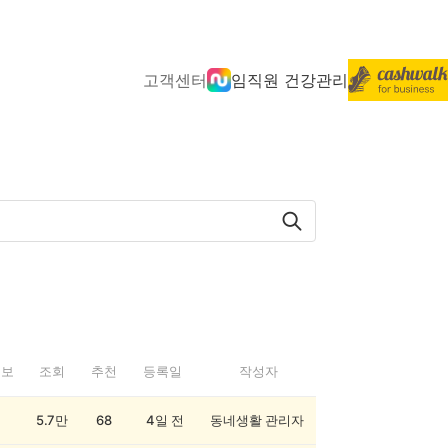
고객센터
임직원 건강관리
정보
조회
추천
등록일
작성자
5.7만
68
4일 전
동네생활 관리자