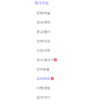
동네모임
문화/예술
공연/축제
종교/봉사
친목/모임
인문/과학
독서/글쓰기
반려동물
요리/제조
여행/캠핑
음악/악기