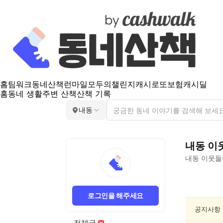
홈
팀워크
동네산책
런마일
모두의챌린지
캐시로또
보험
캐시딜
홈
동네 생활
주변 산책
산책 기록
내동
내동
이
내동
이웃들
내
동
로그인을 해주세요
요
리/
공지사항
제
전체글