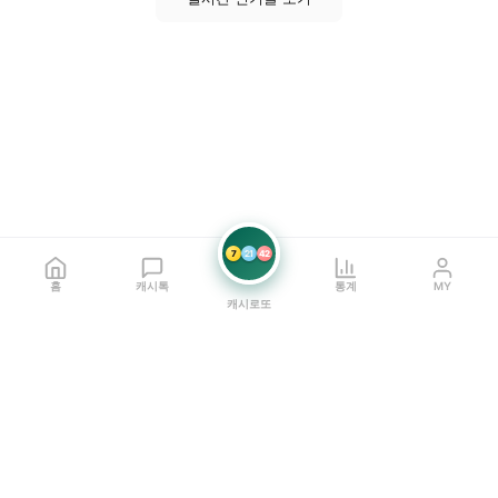
7
21
42
홈
캐시톡
통계
MY
캐시로또