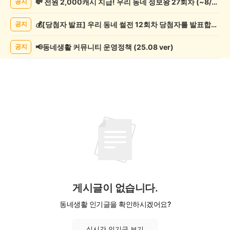
💸 전원 2,000캐시 지급! 우리 동네 정보왕 27회차 (~8/10)
공지
게
시
💰[당첨자 발표] 우리 동네 썰전 12회차 당첨자를 발표합니다!
공지
글
목
록
📢동네생활 커뮤니티 운영정책 (25.08 ver)
공지
게시글이 없습니다.
동네생활 인기글을 확인하시겠어요?
실시간 인기글 보기