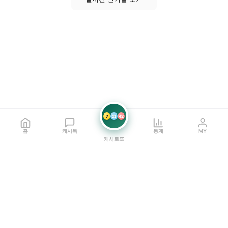
7
21
42
홈
캐시톡
통계
MY
캐시로또