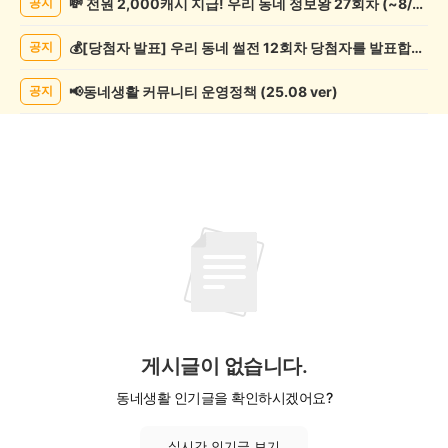
💸 전원 2,000캐시 지급! 우리 동네 정보왕 27회차 (~8/10)
공지
핑
게
💰[당첨자 발표] 우리 동네 썰전 12회차 당첨자를 발표합니다!
공지
시
글
목
📢동네생활 커뮤니티 운영정책 (25.08 ver)
공지
록
게시글이 없습니다.
동네생활 인기글을 확인하시겠어요?
실시간 인기글 보기