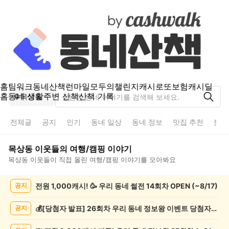
홈
팀워크
동네산책
런마일
모두의챌린지
캐시로또
보험
캐시딜
홈
동네 생활
주변 산책
산책 기록
목상동
전체글
공지
인기
동네 일상
동네 정보
맛집 추천
분실
목상동
이웃들의
여행/캠핑
이야기
목상동
이웃들이 직접 올린
여행/캠핑
이야기를 모아봐요
목
전원 1,000캐시! 🥳 우리 동네 썰전 14회차 OPEN (~8/17)
공지
상
동
여
💰[당첨자 발표] 26회차 우리 동네 정보왕 이벤트 당첨자를 발표합니다!
공지
행/
캠