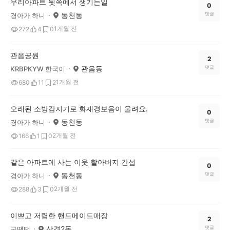
우리아파트 뒷쪽에서 생기는일
0
동천동
댓글
경아가 하니
1개월 전
272
4
0
관음공원
2
관음동
댓글
KRBPKYW 한국이
1개월 전
680
11
2
오래된 소방감지기로 화재경보음이 울려요.
0
동천동
댓글
경아가 하니
2개월 전
166
1
0
같은 아파트에 사는 이웃 할아버지 간섭
0
동천동
댓글
경아가 하니
2개월 전
288
3
0
이쁘고 저렴한 핸드메이드매장
2
산격2동
댓글
구땍땍