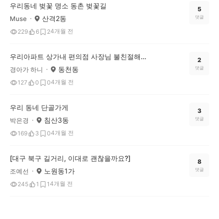
우리동네 벚꽃 명소 동촌 벚꽃길
5
산격2동
댓글
Muse
4개월 전
229
6
2
우리아파트 상가내 편의점 사장님 불친절해요.
2
동천동
댓글
경아가 하니
4개월 전
127
0
0
우리 동네 단골가게
3
침산3동
댓글
박은경
4개월 전
169
3
0
[대구 북구 길거리, 이대로 괜찮을까요?]
8
노원동1가
댓글
조예선
4개월 전
245
1
1