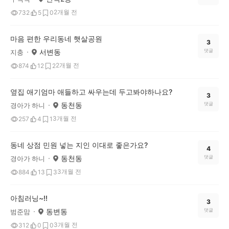
2개월 전
732
5
0
마음 편한 우리동네 햇살공원
3
서변동
댓글
지충
2개월 전
874
12
2
옆집 애기엄마 애들하고 싸우는데 두고봐야하나요?
3
동천동
댓글
경아가 하니
3개월 전
257
4
1
동네 상점 민원 넣는 지인 이대로 좋은가요?
4
동천동
댓글
경아가 하니
3개월 전
884
13
3
아침러닝~!!
3
동변동
댓글
범준맘
3개월 전
312
0
0