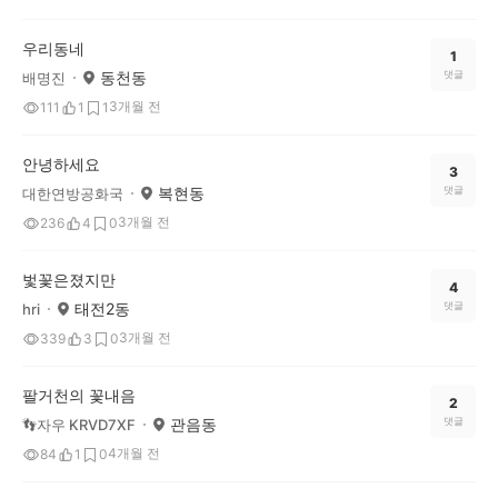
우리동네
1
동천동
댓글
배명진
3개월 전
111
1
1
안녕하세요
3
복현동
댓글
대한연방공화국
3개월 전
236
4
0
벛꽃은졌지만
4
태전2동
댓글
hri
3개월 전
339
3
0
팔거천의 꽃내음
2
관음동
댓글
👣자우 KRVD7XF
4개월 전
84
1
0