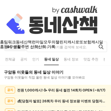
홈
팀워크
동네산책
런마일
모두의챌린지
캐시로또
보험
캐시딜
홈
동네 생활
주변 산책
산책 기록
구암동
전체글
공지
인기
동네 일상
동네 정보
맛집 추천
분실
구암동
이웃들의
동네 일상
이야기
구암동
이웃들이 직접 올린
동네 일상
이야기를 모아봐요
구
전원 1,000캐시! 🥳 우리 동네 썰전 14회차 OPEN (~8/17)
공지
암
동
동
💰[당첨자 발표] 26회차 우리 동네 정보왕 이벤트 당첨자를 발표합니다!
공지
네
일