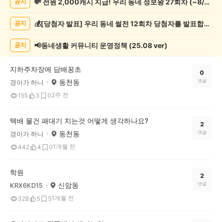
💸 전원 2,000캐시 지급! 우리 동네 정보왕 27회차 (~8/10)
공지
상
게
💰[당첨자 발표] 우리 동네 썰전 12회차 당첨자를 발표합니다!
공지
시
글
목
📢동네생활 커뮤니티 운영정책 (25.08 ver)
공지
록
지하주차장에 담배꽁초
0
동천동
댓글
경아가 하니
2주 전
155
3
0
텍배 물건 패대기 치는것 어떻게 생각하나요?
2
동천동
댓글
경아가 하니
1개월 전
442
4
0
학원
2
신암동
댓글
KRX6KD15
1개월 전
328
5
5