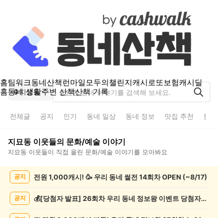
홈
팀워크
동네산책
런마일
모두의챌린지
캐시로또
보험
캐시딜
홈
동네 생활
주변 산책
산책 기록
지묘동
전체글
공지
인기
동네 일상
동네 정보
맛집 추천
분실
지묘동
이웃들의
문화/예술
이야기
지묘동
이웃들이 직접 올린
문화/예술
이야기를 모아봐요
지
전원 1,000캐시! 🥳 우리 동네 썰전 14회차 OPEN (~8/17)
공지
묘
동
문
💰[당첨자 발표] 26회차 우리 동네 정보왕 이벤트 당첨자를 발표합니다!
공지
화/
예