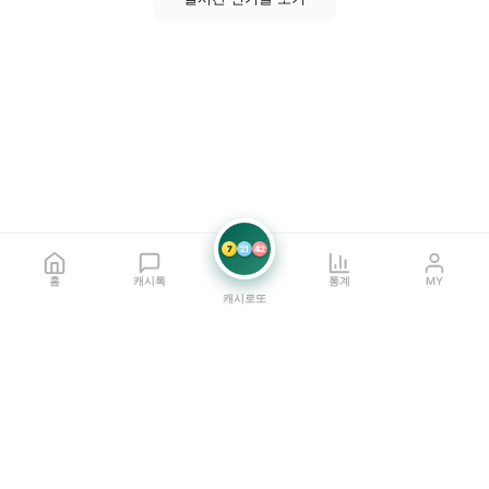
7
21
42
홈
캐시톡
통계
MY
캐시로또