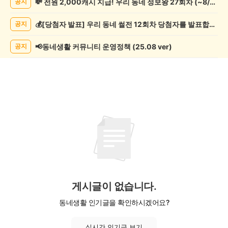
💸 전원 2,000캐시 지급! 우리 동네 정보왕 27회차 (~8/10)
공지
술
게
💰[당첨자 발표] 우리 동네 썰전 12회차 당첨자를 발표합니다!
공지
시
글
목
📢동네생활 커뮤니티 운영정책 (25.08 ver)
공지
록
게시글이 없습니다.
동네생활 인기글을 확인하시겠어요?
실시간 인기글 보기