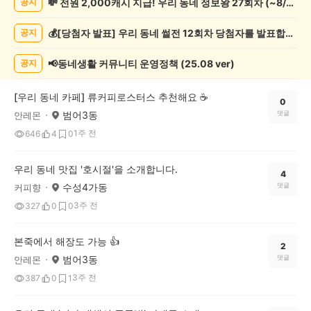
💸 전원 2,000캐시 지급! 우리 동네 정보왕 27회차 (~8/10)
공지
정
보
💰[당첨자 발표] 우리 동네 썰전 12회차 당첨자를 발표합니다!
공지
게
시
글
📢동네생활 커뮤니티 운영정책 (25.08 ver)
공지
목
록
[우리 동네 카페] 류커피로스터스 추천해요 ☕️
0
범어3동
댓글
안레몬
1주 전
646
4
0
우리 동네 맛집 '호시절'을 소개합니다.
4
수성4가동
댓글
커피향
3주 전
327
0
0
본죽에서 해장도 가능 👍
2
범어3동
댓글
안레몬
3주 전
387
0
1