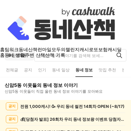
홈
팀워크
동네산책
런마일
모두의챌린지
캐시로또
보험
캐시딜
홈
동네 생활
주변 산책
산책 기록
신암5동
전체글
공지
인기
동네 일상
동네 정보
맛집 추천
분실
신암5동
이웃들의
동네 정보
이야기
신암5동
이웃들이 직접 올린
동네 정보
이야기를 모아봐요
신
전원 1,000캐시! 🥳 우리 동네 썰전 14회차 OPEN (~8/17)
공지
암
5
동
💰[당첨자 발표] 26회차 우리 동네 정보왕 이벤트 당첨자를 발표합니다!
공지
동
네