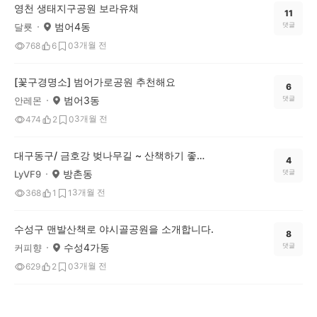
영천 생태지구공원 보라유채
11
범어4동
댓글
달룟
3개월 전
768
6
0
[꽃구경명소] 범어가로공원 추천해요
6
범어3동
댓글
안레몬
3개월 전
474
2
0
대구동구/ 금호강 벚나무길 ~ 산책하기 좋아요
4
방촌동
댓글
LyVF9
3개월 전
368
1
1
수성구 맨발산책로 야시골공원을 소개합니다.
8
수성4가동
댓글
커피향
3개월 전
629
2
0