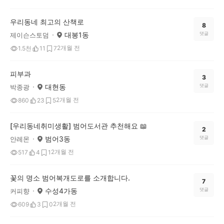
우리동네 최고의 산책로
8
대봉1동
댓글
제이슨스토덤
2개월 전
1.5천
11
7
피부과
3
대현동
댓글
박종광
2개월 전
860
23
5
[우리동네취미생활] 범어도서관 추천해요 📖
2
범어3동
댓글
안레몬
2개월 전
517
4
1
꽃의 명소 범어복개도로를 소개합니다.
7
수성4가동
댓글
커피향
2개월 전
609
3
0