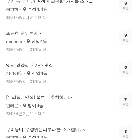
우리 동네 '미가 매생이 굴국밥' 가게를 소개합니다.
8
수성4가동
댓글
커피향
1개월 전
747
2
0
뜨끈한 순두부찌개
9
신암4동
댓글
oooodm
1개월 전
569
4
0
옛날 경양식 돈가스 맛집
6
신암4동
댓글
기린이🙂
1개월 전
526
3
0
[우리동네맛집] 복호두 추천합니다
7
범어3동
댓글
안레몬
1개월 전
934
2
1
우리동네 '수성맑은피부과'를 소개합니다.
3
수성4가동
댓글
커피향