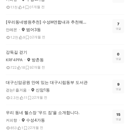
1개월 전
1.1천
4
0
[우리동네병원추천] 수성H연합내과 추천해요!
7
범어3동
댓글
안레몬
2개월 전
1.2천
9
0
강둑길 걷기
0
방촌동
댓글
KRF4PPA
2개월 전
722
18
9
대구신암공원 안에 있는 대구시립동부 도서관
9
신암1동
댓글
걷는! 즐거움
2개월 전
2.3천
11
2
우리 동네 헬스장 '우드 짐'을 소개합니다.
15
수성4가동
댓글
커피향
2개월 전
853
1
2