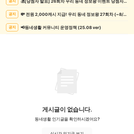
💰[당첨자 발표] 26회차 우리 동네 정보왕 이벤트 당첨자를 발표합니다!
공지
증
했
💸 전원 2,000캐시 지급! 우리 동네 정보왕 27회차 (~8/10)
공지
어
요
게
📢동네생활 커뮤니티 운영정책 (25.08 ver)
공지
시
글
목
록
게시글이 없습니다.
동네생활 인기글을 확인하시겠어요?
실시간 인기글 보기