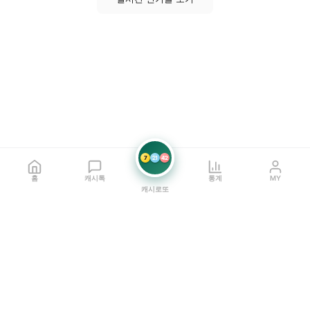
7
21
42
홈
캐시톡
통계
MY
캐시로또