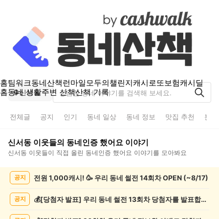
홈
팀워크
동네산책
런마일
모두의챌린지
캐시로또
보험
캐시딜
홈
동네 생활
주변 산책
산책 기록
신서동
전체글
공지
인기
동네 일상
동네 정보
맛집 추천
분실
신서동
이웃들의
동네인증 했어요
이야기
신서동
이웃들이 직접 올린
동네인증 했어요
이야기를 모아봐요
신
전원 1,000캐시! 🥳 우리 동네 썰전 14회차 OPEN (~8/17)
공지
서
동
동
💰[당첨자 발표] 우리 동네 썰전 13회차 당첨자를 발표합니다!
공지
네
인