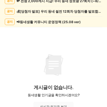
💸 전원 2,000캐시 지급! 우리 동네 정보왕 27회차 (~8/10)
공지
사
게
💰[당첨자 발표] 우리 동네 썰전 12회차 당첨자를 발표합니다!
공지
시
글
목
📢동네생활 커뮤니티 운영정책 (25.08 ver)
공지
록
게시글이 없습니다.
동네생활 인기글을 확인하시겠어요?
실시간 인기글 보기