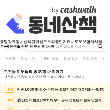
홈
팀워크
동네산책
런마일
모두의챌린지
캐시로또
보험
캐시딜
홈
동네 생활
주변 산책
산책 기록
진천동
전체글
공지
인기
동네 일상
동네 정보
맛집 추천
분실
진천동
이웃들의
종교/봉사
이야기
진천동
이웃들이 직접 올린
종교/봉사
이야기를 모아봐요
진
전원 1,000캐시! 🥳 우리 동네 썰전 14회차 OPEN (~8/17)
공지
천
동
종
💰[당첨자 발표] 26회차 우리 동네 정보왕 이벤트 당첨자를 발표합니다!
공지
교/
봉