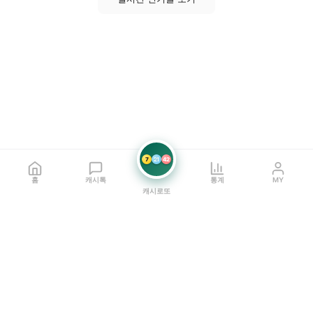
7
21
42
홈
캐시톡
통계
MY
캐시로또