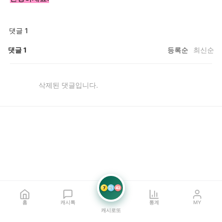
댓글 1
댓글
1
등록순
최신순
삭제된 댓글입니다.
7
21
42
홈
캐시톡
통계
MY
캐시로또