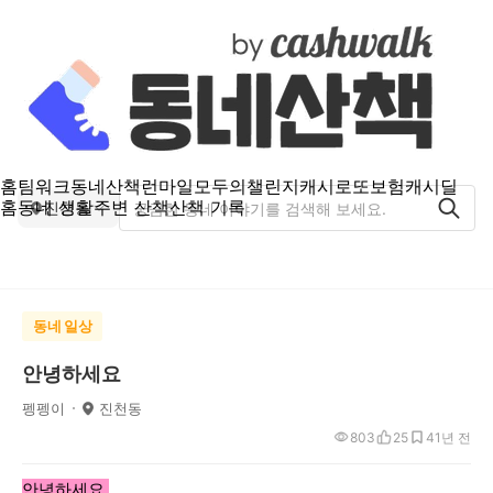
홈
팀워크
동네산책
런마일
모두의챌린지
캐시로또
보험
캐시딜
홈
동네 생활
주변 산책
산책 기록
진천동
동네 일상
안녕하세요
펭펭이
진천동
803
25
4
1년 전
안녕하세요
.