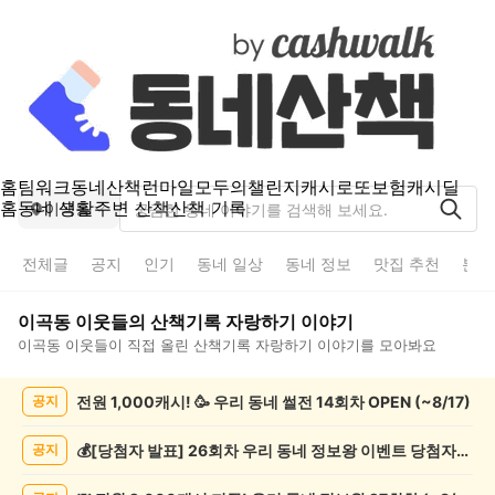
홈
팀워크
동네산책
런마일
모두의챌린지
캐시로또
보험
캐시딜
홈
동네 생활
주변 산책
산책 기록
이곡동
전체글
공지
인기
동네 일상
동네 정보
맛집 추천
분실
이곡동
이웃들의
산책기록 자랑하기
이야기
이곡동
이웃들이 직접 올린
산책기록 자랑하기
이야기를 모아봐요
이
전원 1,000캐시! 🥳 우리 동네 썰전 14회차 OPEN (~8/17)
공지
곡
동
산
💰[당첨자 발표] 26회차 우리 동네 정보왕 이벤트 당첨자를 발표합니다!
공지
책
기