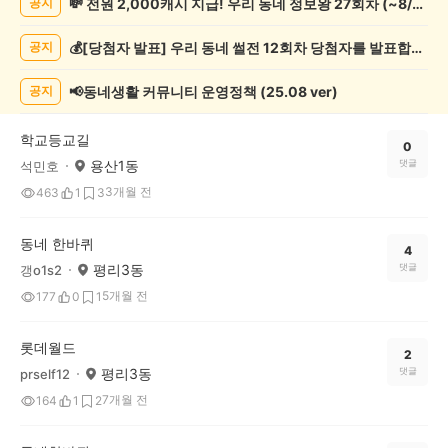
💸 전원 2,000캐시 지급! 우리 동네 정보왕 27회차 (~8/10)
공지
록
자
💰[당첨자 발표] 우리 동네 썰전 12회차 당첨자를 발표합니다!
공지
랑
하
기
📢동네생활 커뮤니티 운영정책 (25.08 ver)
공지
게
시
학교등교길
글
0
용산1동
댓글
석민호
목
록
3개월 전
463
1
3
동네 한바퀴
4
평리3동
댓글
갱o1s2
5개월 전
177
0
1
롯데월드
2
평리3동
댓글
prself12
7개월 전
164
1
2