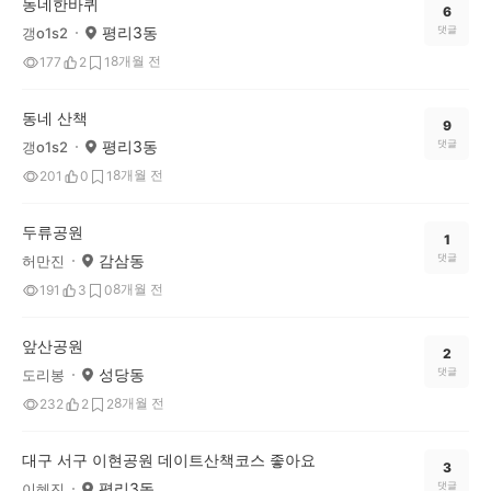
동네한바퀴
6
평리3동
댓글
갱o1s2
8개월 전
177
2
1
동네 산책
9
평리3동
댓글
갱o1s2
8개월 전
201
0
1
두류공원
1
감삼동
댓글
허만진
8개월 전
191
3
0
앞산공원
2
성당동
댓글
도리봉
8개월 전
232
2
2
대구 서구 이현공원 데이트산책코스 좋아요
3
평리3동
댓글
이혜진