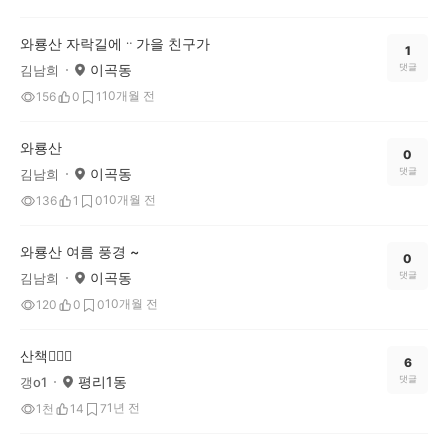
와룡산 자락길에ᆢ가을 친구가
1
이곡동
댓글
김남희
10개월 전
156
0
1
와룡산
0
이곡동
댓글
김남희
10개월 전
136
1
0
와룡산 여름 풍경 ~
0
이곡동
댓글
김남희
10개월 전
120
0
0
산책🚶🏽‍♀️
6
평리1동
댓글
갱o1
1년 전
1천
14
7