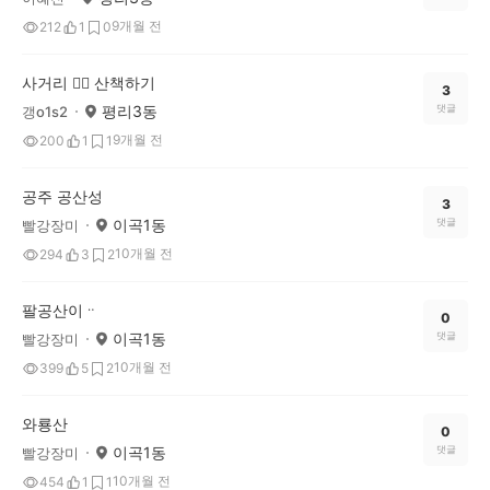
9개월 전
212
1
0
사거리 🚶‍♀️ 산책하기
3
평리3동
댓글
갱o1s2
9개월 전
200
1
1
공주 공산성
3
이곡1동
댓글
빨강장미
10개월 전
294
3
2
팔공산이ᆢ
0
이곡1동
댓글
빨강장미
10개월 전
399
5
2
와룡산
0
이곡1동
댓글
빨강장미
10개월 전
454
1
1