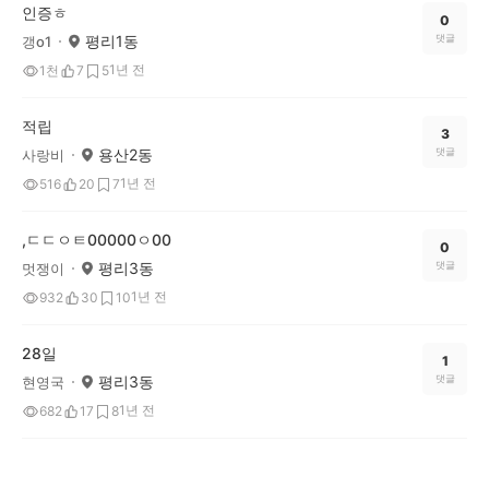
인증ㅎ
0
평리1동
댓글
갱o1
1년 전
1천
7
5
적립
3
용산2동
댓글
사랑비
1년 전
516
20
7
,ㄷㄷㅇㅌ00000ㅇ00
0
평리3동
댓글
멋쟁이
1년 전
932
30
10
28일
1
평리3동
댓글
현영국
1년 전
682
17
8