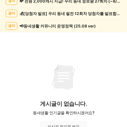
💸 전원 2,000캐시 지급! 우리 동네 정보왕 27회차 (~8/10)
공지
과
학
💰[당첨자 발표] 우리 동네 썰전 12회차 당첨자를 발표합니다!
공지
게
시
글
📢동네생활 커뮤니티 운영정책 (25.08 ver)
공지
목
록
게시글이 없습니다.
동네생활 인기글을 확인하시겠어요?
실시간 인기글 보기