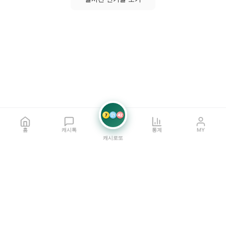
7
21
42
홈
캐시톡
통계
MY
캐시로또