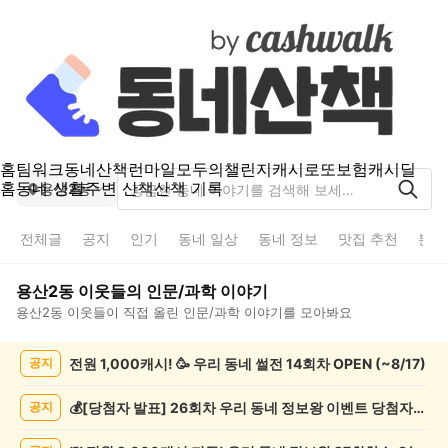
홈
팀워크
동네산책
런마일
모두의챌린지
캐시로또
보험
캐시딜
홈
동네 생활
주변 산책
산책 기록
용산2동
전체글
공지
인기
동네 일상
동네 정보
맛집 추천
분실
용산2동
이웃들의
인문/과학
이야기
용산2동
이웃들이 직접 올린
인문/과학
이야기를 모아봐요
용
전원 1,000캐시! 🥳 우리 동네 썰전 14회차 OPEN (~8/17)
공지
산
2
동
💰[당첨자 발표] 26회차 우리 동네 정보왕 이벤트 당첨자를 발표합니다!
공지
인
문/